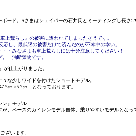
ダーボード。Sさまはシェイパーの石井氏とミーティングし長さ5’9
『車上荒らし』の被害に遭われてしまったそうです。
が反応し、最低限の被害だけで済んだのが不幸中の幸い。
・・・みなさまも車上荒らしには十分注意してください！
グ。 油断禁物です。
E』が仕上がりました。
上々な少しワイドを付けたショートモデル。
.5㎝ ×5.7㎝ となっております。
レン』モデル
すが、ベースのカイレンモデル自体、乗りやすいモデルとなっ
うございます。