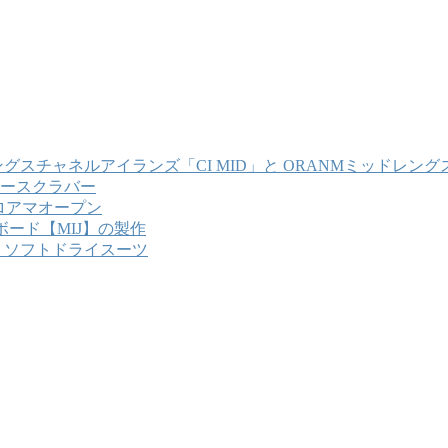
チャネルアイランズ「CI MID」と ORANMミッドレング
ースクラバー
プロアマオープン
ード【MIJ】の製作
RLM ソフトドライスーツ