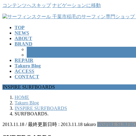
コンテンツへスキップ
ナビゲーションに移動
TOP
NEWS
ABOUT
BRAND
SURFBOARD
WETSUITS
REPAIR
Takuro Blog
ACCESS
CONTACT
INSPIRE SURFBOARDS
HOME
Takuro Blog
INSPIRE SURFBOARDS
SURFBOARDS.
2013.11.18
/ 最終更新日時 :
2013.11.18
takuro
INSPIRE SURFB