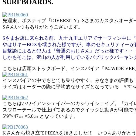
SURFBOARDS.
先週末、ポスティブ『DIVERSITY』Sさまのカスタムオー
Sさんいつもありがとうございます。
Sさまお店に来られる前、九十九里エリアでサーフィン中に
やはりキーBOXを壊された様ですが、車のセキュリティー
目撃談によると犯人は『普通のおじさん』だった様です・・
しかもそこは、沢山の人が利用しているパブリックパーキン
こちらは店頭ストックボード、インスパイア『P4-WIDE VE
インスパイアの中でもとても乗りやすく、みなさまの評価も
サイズはオーダーの際に平均的なサイズとなっている 5’9”×47
こちらはハワイアンシェイパーのカシワイシェイプ。『カイ
スワローテールで仕上げてあるのでクイックは動きが可能で
5’9”×47㎝ ×5.6㎝ となっています。
Kさんから焼き立てPIZZAを頂きました!!! いつもありがと