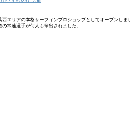
P・S BOSS】入荷
葉西エリアの本格サーフィンプロショップとしてオープンしま
権の常連選手が何人も輩出されました。