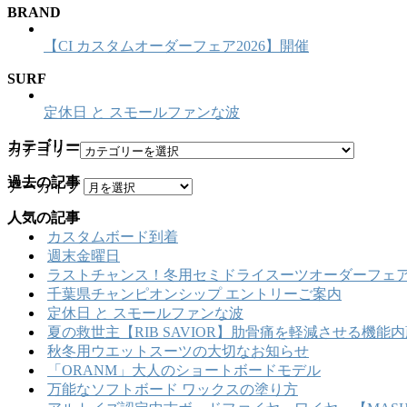
BRAND
【CI カスタムオーダーフェア2026】開催
SURF
定休日 と スモールファンな波
カテゴリー
カテゴリー
過去の記事
アーカイブ
人気の記事
カスタムボード到着
週末金曜日
ラストチャンス！冬用セミドライスーツオーダーフェア
千葉県チャンピオンシップ エントリーご案内
定休日 と スモールファンな波
夏の救世主【RIB SAVIOR】肋骨痛を軽減させる機
秋冬用ウエットスーツの大切なお知らせ
「ORANM」大人のショートボードモデル
万能なソフトボード ワックスの塗り方