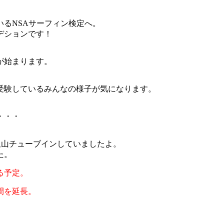
るNSAサーフィン検定へ。
デションです！
が始まります。
受験しているみんなの様子が気になります。
・・・
沢山チューブインしていましたよ。
た。
る予定。
間を延長。