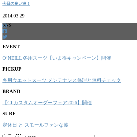
今日の良い波！
2014.03.29
SNS
EVENT
O’NEILL 冬用スーツ【いま得キャンペーン】開催
PICKUP
冬用ウエットスーツ メンテナンス修理と無料チェック
BRAND
【CI カスタムオーダーフェア2026】開催
SURF
定休日 と スモールファンな波
カテゴリー