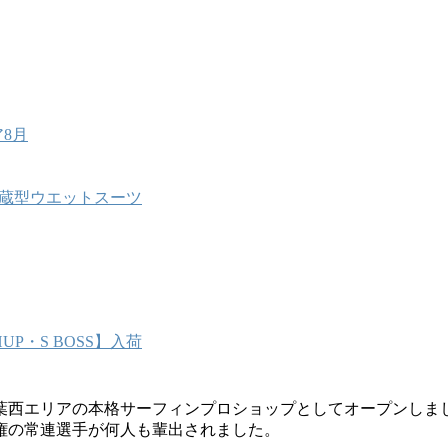
8月
能内蔵型ウエットスーツ
P・S BOSS】入荷
葉西エリアの本格サーフィンプロショップとしてオープンしま
権の常連選手が何人も輩出されました。