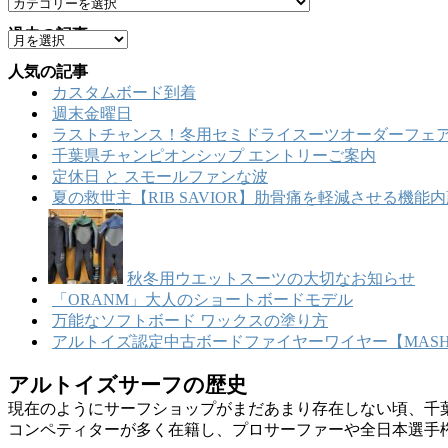
カ
テ
過去の記事
ア
ゴ
ー
リ
人気の記事
カ
ー
カスタムボード到着
イ
週末金曜日
ブ
ラストチャンス！冬用セミドライスーツオーダーフェア
千葉県チャンピオンシップ エントリーご案内
定休日 と スモールファンな波
夏の救世主【RIB SAVIOR】肋骨痛を軽減させる機
秋冬用ウエットスーツの大切なお知らせ
「ORANM」大人のショートボードモデル
万能なソフトボード ワックスの塗り方
アルトイズ認定中古ボードファイヤーワイヤー【MASHU
アルトイズサーフの歴史
現在のようにサーフショップがまだあまり存在しない頃、千
コンペティターが多く在籍し、プロサーファーや全日本選手