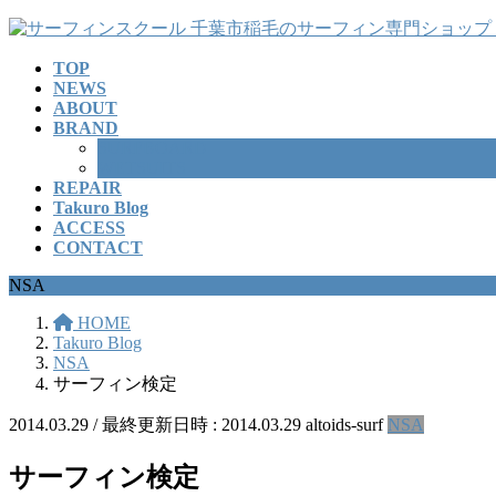
コ
ナ
ン
ビ
TOP
テ
ゲ
NEWS
ン
ー
ABOUT
ツ
シ
BRAND
へ
ョ
SURFBOARD
ス
ン
WETSUITS
REPAIR
キ
に
Takuro Blog
ッ
移
ACCESS
プ
動
CONTACT
NSA
HOME
Takuro Blog
NSA
サーフィン検定
2014.03.29
/ 最終更新日時 :
2014.03.29
altoids-surf
NSA
サーフィン検定