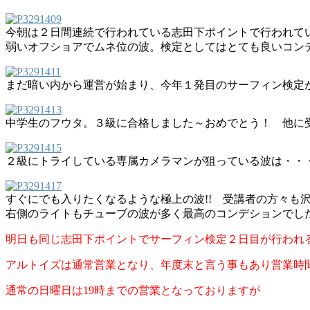
今朝は２日間連続で行われている志田下ポイントで行われてい
弱いオフショアでムネ位の波。検定としてはとても良いコン
まだ暗い内から運営が始まり、今年１発目のサーフィン検定
中学生のフウタ。３級に合格しました～おめでとう！ 他に
２級にトライしている専属カメラマンが狙っている波は・・
すぐにでも入りたくなるような極上の波!! 受講者の方々も
右側のライトもチューブの波が多く最高のコンデションでし
明日も同じ志田下ポイントでサーフィン検定２日目が行われ
アルトイズは通常営業となり、年度末と言う事もあり営業時
通常の日曜日は19時までの営業となっておりますが