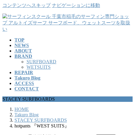
コンテンツへスキップ
ナビゲーションに移動
TOP
NEWS
ABOUT
BRAND
SURFBOARD
WETSUITS
REPAIR
Takuro Blog
ACCESS
CONTACT
STACEY SURFBOARDS
HOME
Takuro Blog
STACEY SURFBOARDS
hotpants 『WEST SUITS』