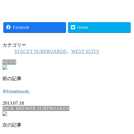
Facebook
twitter
カテゴリー
STACEY SURFBOARDS
、
WEST SUITS
NEWS
前の記事
８ft longboards.
2013.07.18
DICK BREWER SURFBOARDS
次の記事