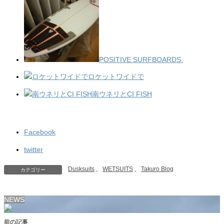
POSITIVE SURFBOARDS.
ロケットワイドで
南ウネリとCI FISH
Facebook
twitter
Dusksuits
、
WETSUITS
、
Takuro Blog
カテゴリー
NEWS
前の記事