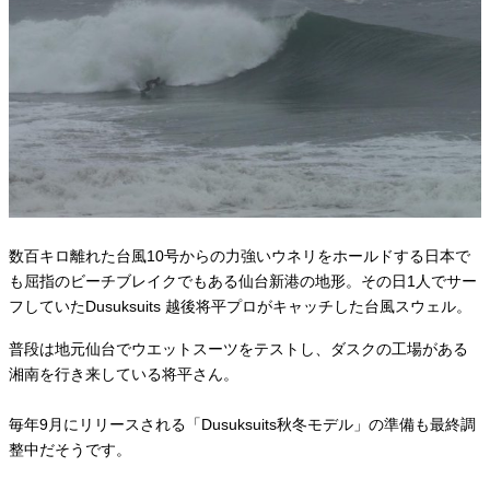
数百キロ離れた台風10号からの力強いウネリをホールドする日本で
も屈指のビーチブレイクでもある仙台新港の地形。その日1人でサー
フしていたDusuksuits 越後将平プロがキャッチした台風スウェル。
普段は地元仙台でウエットスーツをテストし、ダスクの工場がある
湘南を行き来している将平さん。
毎年9月にリリースされる「Dusuksuits秋冬モデル」の準備も最終調
整中だそうです。