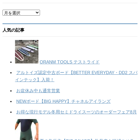
ア
ー
カ
イ
人気の記事
ブ
ORANM TOOLS テストライド
アルトイズ認定中古ボード【BETTER EVERYDAY・DD2 スパ
インテック】入荷！
お盆休み中も通常営業
NEWボード【BIG HAPPY】チャネルアイランズ
お得な現行モデル冬用セミドライスーツのオーダーフェア8月