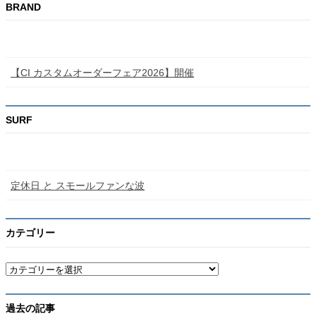
BRAND
【CI カスタムオーダーフェア2026】開催
SURF
定休日 と スモールファンな波
カテゴリー
カ
テ
ゴ
リ
過去の記事
ー