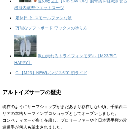
夏の救世主【RIB SAVIOR】肋骨痛を軽減させる
機能内蔵型ウエットスーツ
定休日 と スモールファンな波
万能なソフトボード ワックスの塗り方
沢山乗れるトライフィンモデル【M23/BIG
HAPPY】
CI【M23】NEWレングス6’0” 初ライド
アルトイズサーフの歴史
現在のようにサーフショップがまだあまり存在しない頃、千葉西エ
リアの本格サーフィンプロショップとしてオープンしました。
コンペティターが多く在籍し、プロサーファーや全日本選手権の常
連選手が何人も輩出されました。