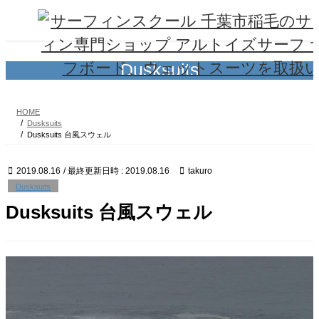
コ
ナ
ン
ビ
テ
ゲ
ン
ー
ツ
シ
Dusksuits
へ
ョ
ス
ン
キ
に
HOME
ッ
移
Dusksuits
プ
動
Dusksuits 台風スウェル
2019.08.16
/ 最終更新日時 :
2019.08.16
takuro
Dusksuits
Dusksuits 台風スウェル