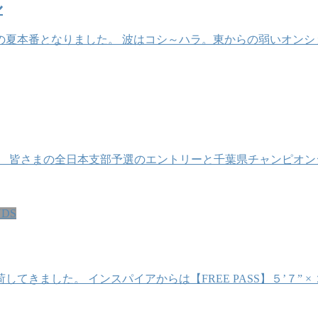
ル
夏本番となりました。 波はコシ～ハラ。東からの弱いオンシ
。 皆さまの全日本支部予選のエントリーと千葉県チャンピオン
NDS
 インスパイアからは【FREE PASS】５’７” × ２０” × ２