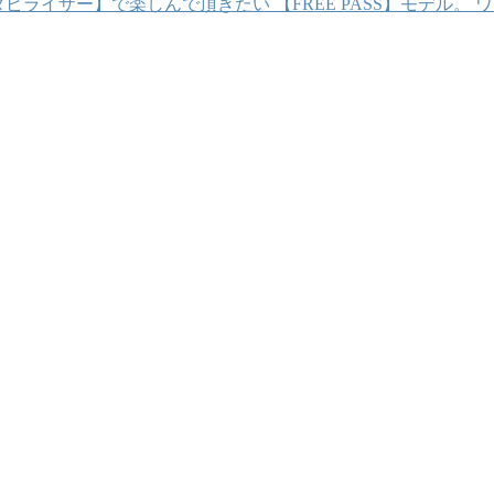
タビライザー】で楽しんで頂きたい 【FREE PASS】モデル