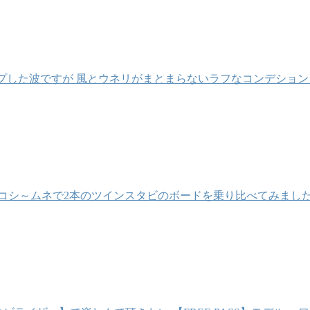
アップした波ですが 風とウネリがまとまらないラフなコンデショ
～ムネで2本のツインスタビのボードを乗り比べてみました。 ■ チ