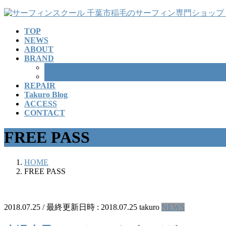
コ
ナ
ン
ビ
TOP
テ
ゲ
NEWS
ン
ー
ABOUT
ツ
シ
BRAND
へ
ョ
SURFBOARD
ス
ン
WETSUITS
REPAIR
キ
に
Takuro Blog
ッ
移
ACCESS
プ
動
CONTACT
FREE PASS
HOME
FREE PASS
2018.07.25
/ 最終更新日時 :
2018.07.25
takuro
NEWS