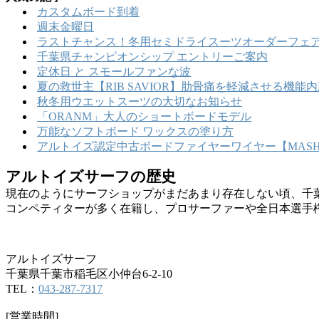
カ
ー
カスタムボード到着
イ
週末金曜日
ブ
ラストチャンス！冬用セミドライスーツオーダーフェア
千葉県チャンピオンシップ エントリーご案内
定休日 と スモールファンな波
夏の救世主【RIB SAVIOR】肋骨痛を軽減させる機
秋冬用ウエットスーツの大切なお知らせ
「ORANM」大人のショートボードモデル
万能なソフトボード ワックスの塗り方
アルトイズ認定中古ボードファイヤーワイヤー【MASHU
アルトイズサーフの歴史
現在のようにサーフショップがまだあまり存在しない頃、千
コンペティターが多く在籍し、プロサーファーや全日本選手
アルトイズサーフ
千葉県千葉市稲毛区小仲台6-2-10
TEL：
043-287-7317
[営業時間]