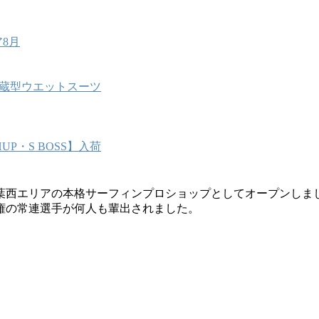
8月
能内蔵型ウエットスーツ
P・S BOSS】入荷
葉西エリアの本格サーフィンプロショップとしてオープンしま
権の常連選手が何人も輩出されました。