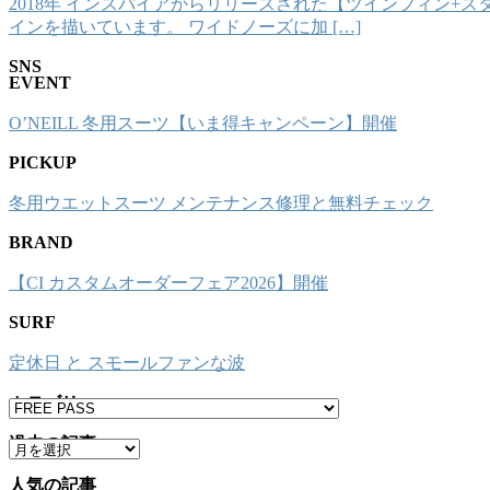
2018年 インスパイアからリリースされた【ツインフィン+ス
インを描いています。 ワイドノーズに加 […]
SNS
EVENT
O’NEILL 冬用スーツ【いま得キャンペーン】開催
PICKUP
冬用ウエットスーツ メンテナンス修理と無料チェック
BRAND
【CI カスタムオーダーフェア2026】開催
SURF
定休日 と スモールファンな波
カテゴリー
カ
テ
過去の記事
ア
ゴ
ー
リ
人気の記事