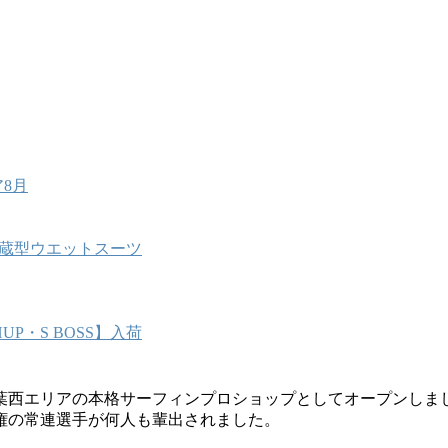
8月
能内蔵型ウエットスーツ
P・S BOSS】入荷
葉西エリアの本格サーフィンプロショップとしてオープンしま
権の常連選手が何人も輩出されました。