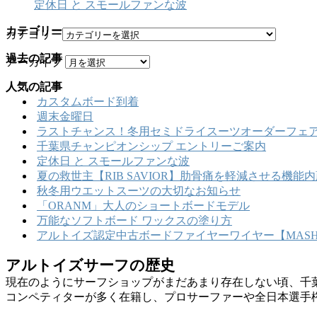
定休日 と スモールファンな波
カテゴリー
カテゴリー
過去の記事
アーカイブ
人気の記事
カスタムボード到着
週末金曜日
ラストチャンス！冬用セミドライスーツオーダーフェア
千葉県チャンピオンシップ エントリーご案内
定休日 と スモールファンな波
夏の救世主【RIB SAVIOR】肋骨痛を軽減させる機
秋冬用ウエットスーツの大切なお知らせ
「ORANM」大人のショートボードモデル
万能なソフトボード ワックスの塗り方
アルトイズ認定中古ボードファイヤーワイヤー【MASHU
アルトイズサーフの歴史
現在のようにサーフショップがまだあまり存在しない頃、千
コンペティターが多く在籍し、プロサーファーや全日本選手