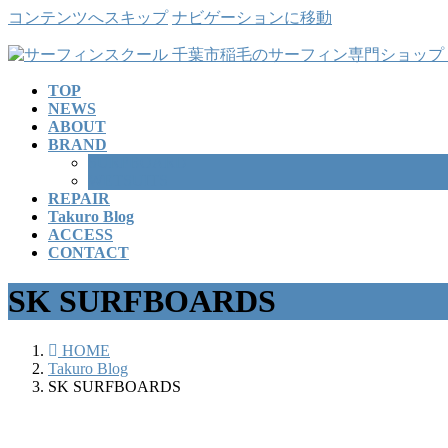
コンテンツへスキップ
ナビゲーションに移動
TOP
NEWS
ABOUT
BRAND
SURFBOARD
WETSUITS
REPAIR
Takuro Blog
ACCESS
CONTACT
SK SURFBOARDS
HOME
Takuro Blog
SK SURFBOARDS