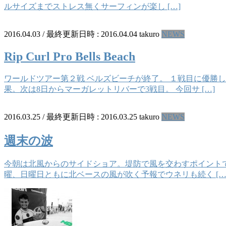
ルサイズまでストレス無くサーフィンが楽し […]
2016.04.03
/ 最終更新日時 :
2016.04.04
takuro
NEWS
Rip Curl Pro Bells Beach
ワールドツアー第２戦 ベルズビーチが終了。 １戦目に優勝
果。次は8日からマーガレットリバーで3戦目。 今回サ […]
2016.03.25
/ 最終更新日時 :
2016.03.25
takuro
NEWS
週末の波
今朝は北風からのサイドショア。堤防で風を交わすポイントで
曜、日曜日ともに北ベースの風が吹く予報でウネリも続く […