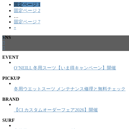
固定ページ
1
固定ページ
2
…
固定ページ
7
»
SNS
EVENT
O’NEILL 冬用スーツ【いま得キャンペーン】開催
PICKUP
冬用ウエットスーツ メンテナンス修理と無料チェック
BRAND
【CI カスタムオーダーフェア2026】開催
SURF