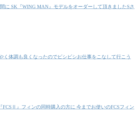
 SK『WING MAN』モデルをオーダーして頂きましたSさ
やく体調も良くなったのでビシビシお仕事をこなして行こう
FCSⅡ』フィンの同時購入の方に 今までお使いのFCSフィン