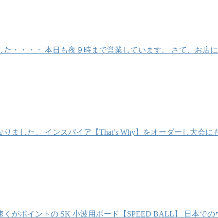
た・・・・ 本日も夜９時まで営業しています。 さて、お店に
ました。 インスパイア【That’s Why】をオーダーし大会
ポイントの SK 小波用ボード【SPEED BALL】 日本