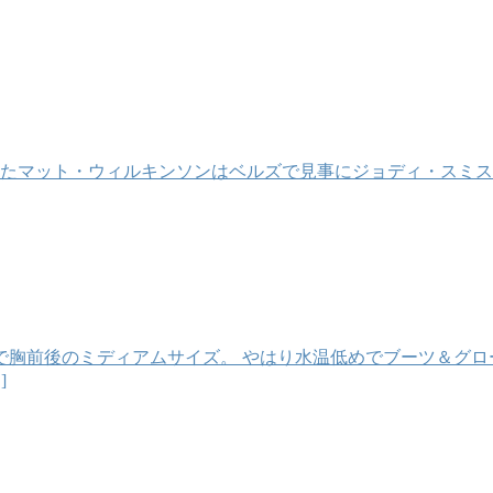
したマット・ウィルキンソンはベルズで見事にジョディ・スミス
胸前後のミディアムサイズ。 やはり水温低めでブーツ＆グロ
]