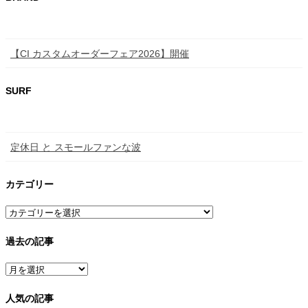
【CI カスタムオーダーフェア2026】開催
SURF
定休日 と スモールファンな波
カテゴリー
カ
テ
ゴ
リ
過去の記事
ー
ア
ー
カ
イ
人気の記事