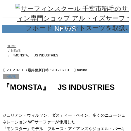
コ
ナ
ン
ビ
テ
ゲ
ン
ー
ツ
シ
NEWS
へ
ョ
ス
ン
キ
に
HOME
ッ
移
NEWS
プ
動
『MONSTA』 JS INDUSTRIES
2012.07.01
/ 最終更新日時 :
2012.07.01
takuro
NEWS
『MONSTA』 JS INDUSTRIES
ジュリアン・ウィルソン、ダスティー・ペイン、多くのニュージェ
ネレーション WTサーファーが使用した
『モンスター』モデル ブルース・アイアンズやジョエル・パーキ