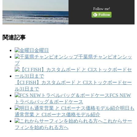
Follow me!
関連記事
金曜日
千葉県チャンピオンシッ
プ
【CI FISH】カスタムボード と CIストックボードセー
ル31日まで
FCS NEW
トラベルバッグ＆ボードケース
明日も
通常営業 と CIボーナス価格モデル紹介
これからサー
フィンを始められる方へ