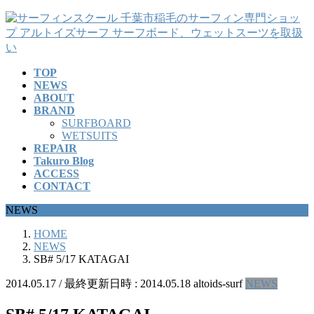
コ
ナ
ン
ビ
テ
ゲ
ン
ー
TOP
ツ
シ
NEWS
へ
ョ
ABOUT
ス
ン
BRAND
キ
に
SURFBOARD
ッ
移
WETSUITS
REPAIR
プ
動
Takuro Blog
ACCESS
CONTACT
NEWS
HOME
NEWS
SB# 5/17 KATAGAI
2014.05.17
/ 最終更新日時 :
2014.05.18
altoids-surf
NEWS