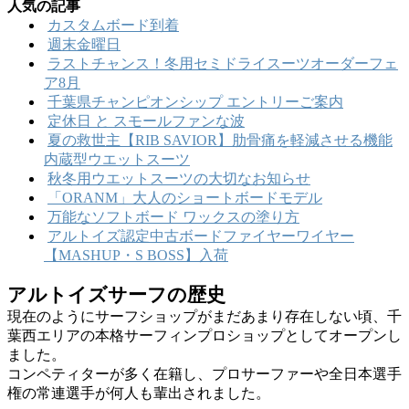
人気の記事
カ
ー
カスタムボード到着
イ
週末金曜日
ブ
ラストチャンス！冬用セミドライスーツオーダーフェ
ア8月
千葉県チャンピオンシップ エントリーご案内
定休日 と スモールファンな波
夏の救世主【RIB SAVIOR】肋骨痛を軽減させる機能
内蔵型ウエットスーツ
秋冬用ウエットスーツの大切なお知らせ
「ORANM」大人のショートボードモデル
万能なソフトボード ワックスの塗り方
アルトイズ認定中古ボードファイヤーワイヤー
【MASHUP・S BOSS】入荷
アルトイズサーフの歴史
現在のようにサーフショップがまだあまり存在しない頃、千
葉西エリアの本格サーフィンプロショップとしてオープンし
ました。
コンペティターが多く在籍し、プロサーファーや全日本選手
権の常連選手が何人も輩出されました。