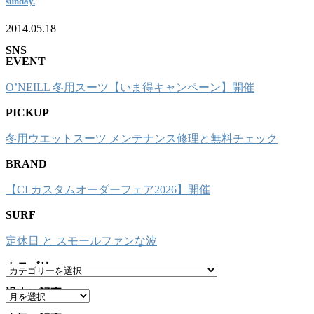
sunday.
2014.05.18
SNS
EVENT
O’NEILL 冬用スーツ【いま得キャンペーン】開催
PICKUP
冬用ウエットスーツ メンテナンス修理と無料チェック
BRAND
【CI カスタムオーダーフェア2026】開催
SURF
定休日 と スモールファンな波
カテゴリー
カ
テ
過去の記事
ア
ゴ
ー
リ