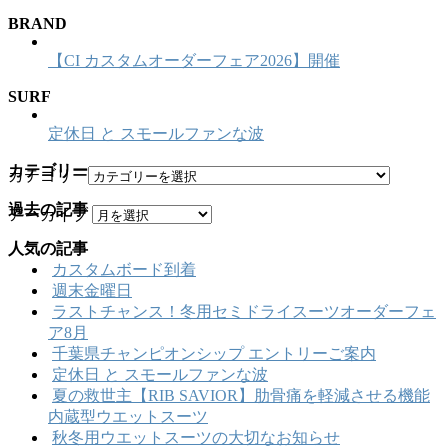
BRAND
【CI カスタムオーダーフェア2026】開催
SURF
定休日 と スモールファンな波
カテゴリー
カテゴリー
過去の記事
アーカイブ
人気の記事
カスタムボード到着
週末金曜日
ラストチャンス！冬用セミドライスーツオーダーフェ
ア8月
千葉県チャンピオンシップ エントリーご案内
定休日 と スモールファンな波
夏の救世主【RIB SAVIOR】肋骨痛を軽減させる機能
内蔵型ウエットスーツ
秋冬用ウエットスーツの大切なお知らせ