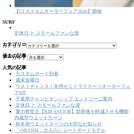
【CI カスタムオーダーフェア2026】開催
SURF
定休日 と スモールファンな波
カテゴリー
カテゴリー
過去の記事
アーカイブ
人気の記事
カスタムボード到着
週末金曜日
ラストチャンス！冬用セミドライスーツオーダーフェ
ア8月
千葉県チャンピオンシップ エントリーご案内
定休日 と スモールファンな波
夏の救世主【RIB SAVIOR】肋骨痛を軽減させる機能
内蔵型ウエットスーツ
秋冬用ウエットスーツの大切なお知らせ
「ORANM」大人のショートボードモデル