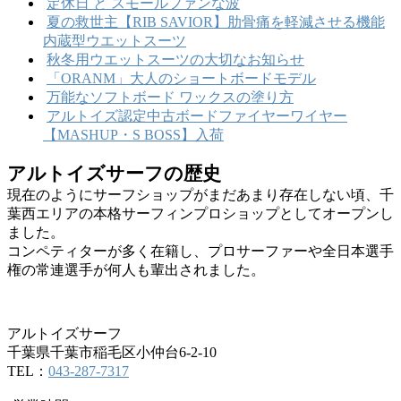
定休日 と スモールファンな波
夏の救世主【RIB SAVIOR】肋骨痛を軽減させる機能
内蔵型ウエットスーツ
秋冬用ウエットスーツの大切なお知らせ
「ORANM」大人のショートボードモデル
万能なソフトボード ワックスの塗り方
アルトイズ認定中古ボードファイヤーワイヤー
【MASHUP・S BOSS】入荷
アルトイズサーフの歴史
現在のようにサーフショップがまだあまり存在しない頃、千
葉西エリアの本格サーフィンプロショップとしてオープンし
ました。
コンペティターが多く在籍し、プロサーファーや全日本選手
権の常連選手が何人も輩出されました。
アルトイズサーフ
千葉県千葉市稲毛区小仲台6-2-10
TEL：
043-287-7317