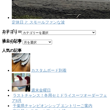
定休日 と スモールファンな波
カテゴリー
カテゴリー
過去の記事
アーカイブ
人気の記事
カスタムボード到着
週末金曜日
ラストチャンス！冬用セミドライスーツオーダーフェ
ア8月
千葉県チャンピオンシップ エントリーご案内