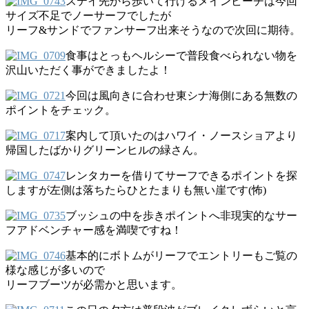
ステイ先から歩いて行けるメインビーチは今回
サイズ不足でノーサーフでしたが
リーフ&サンドでファンサーフ出来そうなので次回に期待。
食事はとっもヘルシーで普段食べられない物を
沢山いただく事ができましたよ！
今回は風向きに合わせ東シナ海側にある無数の
ポイントをチェック。
案内して頂いたのはハワイ・ノースショアより
帰国したばかりグリーンヒルの緑さん。
レンタカーを借りてサーフできるポイントを探
しますが左側は落ちたらひとたまりも無い崖です(怖)
ブッシュの中を歩きポイントへ非現実的なサー
フアドベンチャー感を満喫ですね！
基本的にボトムがリーフでエントリーもご覧の
様な感じが多いので
リーフブーツが必需かと思います。