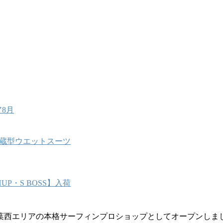
8月
能内蔵型ウエットスーツ
P・S BOSS】入荷
葉西エリアの本格サーフィンプロショップとしてオープンしま