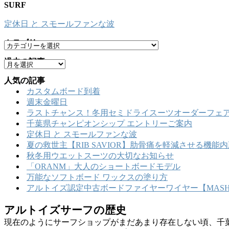
SURF
定休日 と スモールファンな波
カテゴリー
カ
テ
過去の記事
ア
ゴ
ー
リ
人気の記事
カ
ー
カスタムボード到着
イ
週末金曜日
ブ
ラストチャンス！冬用セミドライスーツオーダーフェア
千葉県チャンピオンシップ エントリーご案内
定休日 と スモールファンな波
夏の救世主【RIB SAVIOR】肋骨痛を軽減させる機
秋冬用ウエットスーツの大切なお知らせ
「ORANM」大人のショートボードモデル
万能なソフトボード ワックスの塗り方
アルトイズ認定中古ボードファイヤーワイヤー【MASHU
アルトイズサーフの歴史
現在のようにサーフショップがまだあまり存在しない頃、千