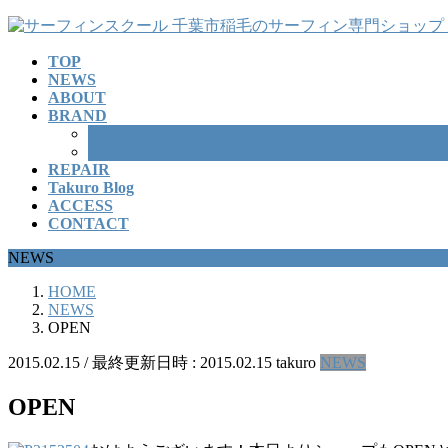
コ
ナ
ン
ビ
TOP
テ
ゲ
NEWS
ン
ー
ABOUT
ツ
シ
BRAND
へ
ョ
SURFBOARD
ス
ン
WETSUITS
REPAIR
キ
に
Takuro Blog
ッ
移
ACCESS
プ
動
CONTACT
NEWS
HOME
NEWS
OPEN
2015.02.15
/ 最終更新日時 :
2015.02.15
takuro
NEWS
OPEN