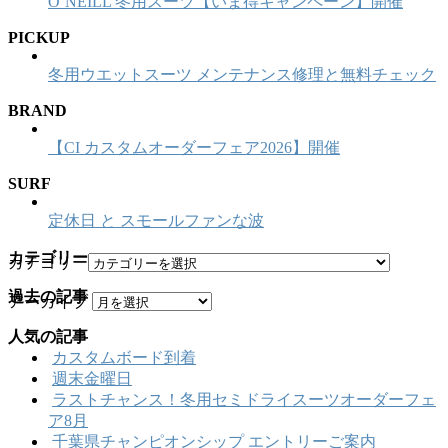
O’NEILL 冬用スーツ【いま得キャンペーン】開催
PICKUP
冬用ウエットスーツ メンテナンス修理と無料チェック
BRAND
【CI カスタムオーダーフェア2026】開催
SURF
定休日 と スモールファンな波
カテゴリー
カテゴリー
過去の記事
アーカイブ
人気の記事
カスタムボード到着
週末金曜日
ラストチャンス！冬用セミドライスーツオーダーフェ
ア8月
千葉県チャンピオンシップ エントリーご案内