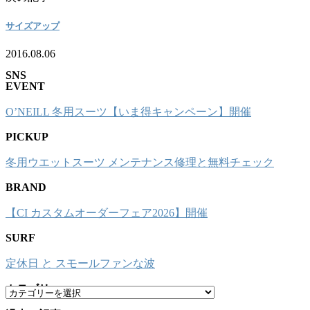
サイズアップ
2016.08.06
SNS
EVENT
O’NEILL 冬用スーツ【いま得キャンペーン】開催
PICKUP
冬用ウエットスーツ メンテナンス修理と無料チェック
BRAND
【CI カスタムオーダーフェア2026】開催
SURF
定休日 と スモールファンな波
カテゴリー
カ
テ