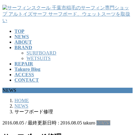
コ
ナ
ン
ビ
テ
ゲ
ン
ー
TOP
ツ
シ
NEWS
へ
ョ
ABOUT
ス
ン
BRAND
キ
に
SURFBOARD
ッ
移
WETSUITS
REPAIR
プ
動
Takuro Blog
ACCESS
CONTACT
NEWS
HOME
NEWS
サーフボード修理
2016.08.05
/ 最終更新日時 :
2016.08.05
takuro
NEWS