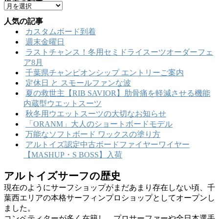
過去の記事
ア
ゴ
ー
リ
人気の記事
カ
ー
カスタムボード到着
イ
週末金曜日
ブ
ラストチャンス！冬用セミドライスーツオーダーフェ
ア8月
千葉県チャンピオンシップ エントリーご案内
定休日 と スモールファンな波
夏の救世主【RIB SAVIOR】肋骨痛を軽減させる機能
内蔵型ウエットスーツ
秋冬用ウエットスーツの大切なお知らせ
「ORANM」大人のショートボードモデル
万能なソフトボード ワックスの塗り方
アルトイズ認定中古ボードファイヤーワイヤー
【MASHUP・S BOSS】入荷
アルトイズサーフの歴史
現在のようにサーフショップがまだあまり存在しない頃、千
葉西エリアの本格サーフィンプロショップとしてオープンし
ました。
コンペティターが多く在籍し、プロサーファーや全日本選手