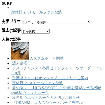
SURF
定休日 と スモールファンな波
カテゴリー
カテゴリー
過去の記事
アーカイブ
人気の記事
カスタムボード到着
週末金曜日
ラストチャンス！冬用セミドライスーツオーダーフェ
ア8月
千葉県チャンピオンシップ エントリーご案内
定休日 と スモールファンな波
夏の救世主【RIB SAVIOR】肋骨痛を軽減させる機能
内蔵型ウエットスーツ
秋冬用ウエットスーツの大切なお知らせ
「ORANM」大人のショートボードモデル