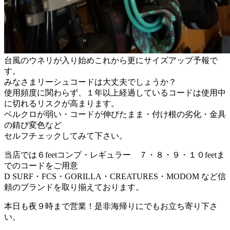
台風のウネリが入り始めこれから更にサイズアップ予報で
す。
みなさまリーシュコードは大丈夫でしょうか？
使用頻度に関わらず、１年以上経過しているコードは使用中
に切れるリスクが高まります。
ベルクロが弱い・コードが伸びたまま・付け根の劣化・金具
の錆び変色など
セルフチェックしてみて下さい。
当店では６feetコンプ・レギュラー ７・８・９・１０feetま
でのコードをご用意
D SURF・FCS・GORILLA・CREATURES・MODOM など信
頼のブランドを取り揃えております。
本日も夜９時まで営業！是非海帰りにでもお立ち寄り下さ
い。