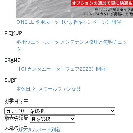
O’NEILL 冬用スーツ【いま得キャンペーン】開催
PICKUP
冬用ウエットスーツ メンテナンス修理と無料チェッ
ク
BRAND
【CI カスタムオーダーフェア2026】開催
SURF
定休日 と スモールファンな波
カテゴリー
カテゴリー
過去の記事
アーカイブ
人気の記事
カスタムボード到着