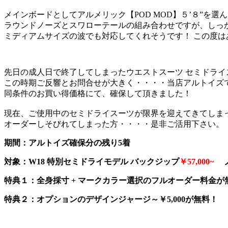
メインボードとしてアルメリック【POD MOD】５’８”を選
ラウンドノーズとスワローテールの組み合わせですが、しっ
ミディアムサイズの波でも対応してくれそうです！ この度は
先日の成人日で終了してしまったウエストスーツ セミドライ
この時期ご反響とお問合せが大きく・・・・当店アルトイズ
同条件のお買い得価格にて、確保して頂きました！
現在、ご使用中のセミドライスーツが限界を迎えてきてしま
オーダーしそびれてしまった方・・・・是非ご活用下さい。
期間：アルトイズ確保分の残り5着
対象：W18 特別セミドライモデル バックジップ
￥57,000~
ノ
特典１：全身採寸 + マークカラー選択のフルオーダー料金が
特典２：オプションのデザインジャージ～￥5,000が無料！