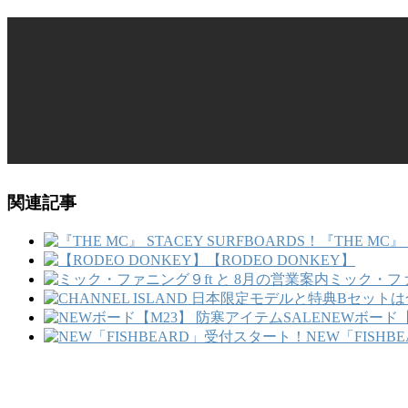
関連記事
『THE MC』 
【RODEO DONKEY】
ミック・ファ
NEWボード【
NEW「FISH