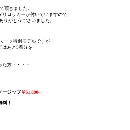
んで頂きました。
かりロッカーが付いていますので
ありがとうございました。
スーツ特別モデルですが
ではあと5着分を
った方・・・・
ージップ
￥61,000~
無料！