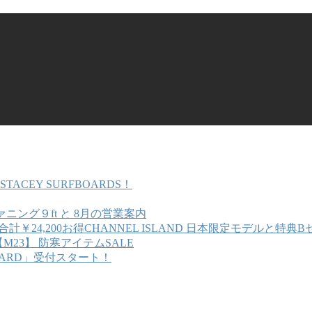
STACEY SURFBOARDS！
ニング９ft と 8月の営業案内
CHANNEL ISLAND 日本限定モデルと特典B
M23】 防寒アイテムSALE
BEARD」受付スタート！