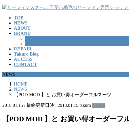
コ
ナ
ン
ビ
TOP
テ
ゲ
NEWS
ン
ー
ABOUT
ツ
シ
BRAND
へ
ョ
SURFBOARD
ス
ン
WETSUITS
REPAIR
キ
に
Takuro Blog
ッ
移
ACCESS
プ
動
CONTACT
NEWS
HOME
NEWS
【POD MOD 】と お買い得オーダーフルスーツ
2018.01.15
/ 最終更新日時 :
2018.01.15
takuro
NEWS
【POD MOD 】と お買い得オーダーフ