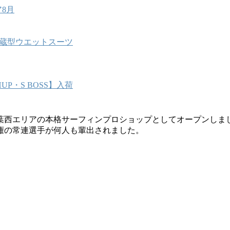
8月
能内蔵型ウエットスーツ
P・S BOSS】入荷
葉西エリアの本格サーフィンプロショップとしてオープンしま
権の常連選手が何人も輩出されました。