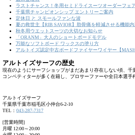
ブ
ラストチャンス！冬用セミドライスーツオーダーフェア
千葉県チャンピオンシップ エントリーご案内
定休日 と スモールファンな波
夏の救世主【RIB SAVIOR】肋骨痛を軽減させる機
秋冬用ウエットスーツの大切なお知らせ
「ORANM」大人のショートボードモデル
万能なソフトボード ワックスの塗り方
アルトイズ認定中古ボードファイヤーワイヤー【MASHU
アルトイズサーフの歴史
現在のようにサーフショップがまだあまり存在しない頃、千
コンペティターが多く在籍し、プロサーファーや全日本選手
アルトイズサーフ
千葉県千葉市稲毛区小仲台6-2-10
TEL：
043-287-7317
[営業時間]
月曜 12:00～20:00
火曜 12:00～20:00