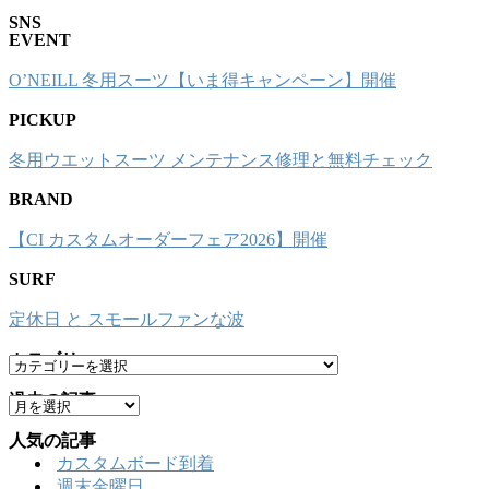
SNS
EVENT
O’NEILL 冬用スーツ【いま得キャンペーン】開催
PICKUP
冬用ウエットスーツ メンテナンス修理と無料チェック
BRAND
【CI カスタムオーダーフェア2026】開催
SURF
定休日 と スモールファンな波
カテゴリー
カ
テ
過去の記事
ア
ゴ
ー
リ
人気の記事
カ
ー
カスタムボード到着
イ
週末金曜日