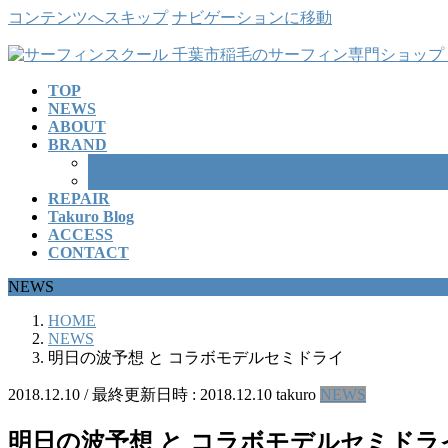
コンテンツへスキップ
ナビゲーションに移動
TOP
NEWS
ABOUT
BRAND
SURFBOARD
WETSUITS
REPAIR
Takuro Blog
ACCESS
CONTACT
NEWS
HOME
NEWS
明日の波予想 と コラボモデルセミドライ
2018.12.10
/ 最終更新日時 :
2018.12.10
takuro
NEWS
明日の波予想 と コラボモデルセミドラ