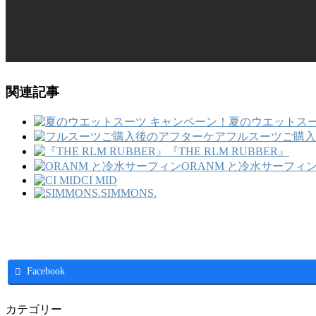
関連記事
夏のウエットスー
フルスーツご購入
『THE RLM RUBBER』
ORANM と冷水サーフィ
CI MID
SIMMONS.
Facebook
カテゴリー