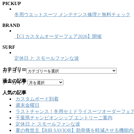
PICKUP
冬用ウエットスーツ メンテナンス修理と無料チェック
BRAND
【CI カスタムオーダーフェア2026】開催
SURF
定休日 と スモールファンな波
カテゴリー
カテゴリー
過去の記事
アーカイブ
人気の記事
カスタムボード到着
週末金曜日
ラストチャンス！冬用セミドライスーツオーダーフェア
千葉県チャンピオンシップ エントリーご案内
定休日 と スモールファンな波
夏の救世主【RIB SAVIOR】肋骨痛を軽減させる機