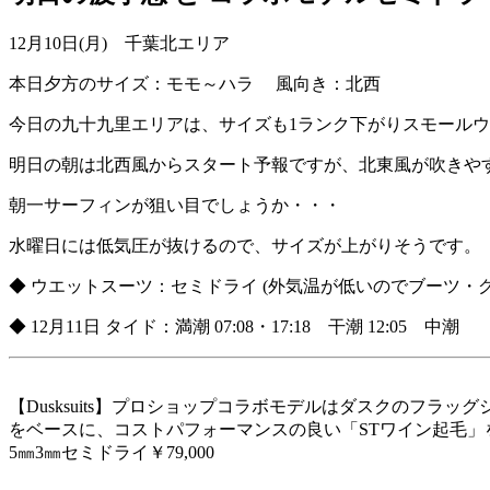
12月10日(月) 千葉北エリア
本日夕方のサイズ：モモ～ハラ 風向き：北西
今日の九十九里エリアは、サイズも1ランク下がりスモール
明日の朝は北西風からスタート予報ですが、北東風が吹きや
朝一サーフィンが狙い目でしょうか・・・
水曜日には低気圧が抜けるので、サイズが上がりそうです。
◆ ウエットスーツ：セミドライ (外気温が低いのでブーツ・グ
◆ 12月11日 タイド：満潮 07:08・17:18 干潮 12:05 中潮
【Dusksuits】プロショップコラボモデルはダスクのフラッグシッ
をベースに、コストパフォーマンスの良い「STワイン起毛」
5㎜3㎜セミドライ￥79,000