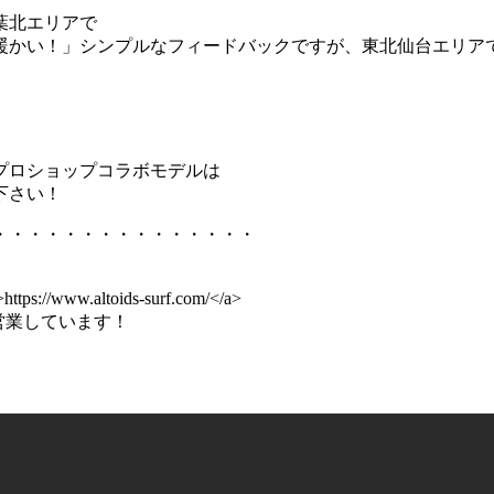
葉北エリアで
暖かい！」シンプルなフィードバックですが、東北仙台エリア
プロショップコラボモデルは
下さい！
・・・・・・・・・・・・・・・
tps://www.altoids-surf.com/</a>
で営業しています！