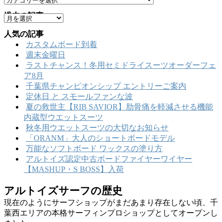
テ
過去の記事
ア
ゴ
ー
リ
人気の記事
カ
ー
カスタムボード到着
イ
週末金曜日
ブ
ラストチャンス！冬用セミドライスーツオーダーフェ
ア8月
千葉県チャンピオンシップ エントリーご案内
定休日 と スモールファンな波
夏の救世主【RIB SAVIOR】肋骨痛を軽減させる機能
内蔵型ウエットスーツ
秋冬用ウエットスーツの大切なお知らせ
「ORANM」大人のショートボードモデル
万能なソフトボード ワックスの塗り方
アルトイズ認定中古ボードファイヤーワイヤー
【MASHUP・S BOSS】入荷
アルトイズサーフの歴史
現在のようにサーフショップがまだあまり存在しない頃、千
葉西エリアの本格サーフィンプロショップとしてオープンし