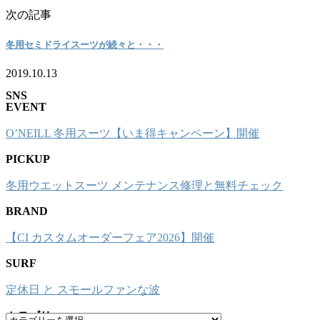
次の記事
冬用セミドライスーツが続々と・・・
2019.10.13
SNS
EVENT
O’NEILL 冬用スーツ【いま得キャンペーン】開催
PICKUP
冬用ウエットスーツ メンテナンス修理と無料チェック
BRAND
【CI カスタムオーダーフェア2026】開催
SURF
定休日 と スモールファンな波
カテゴリー
カ