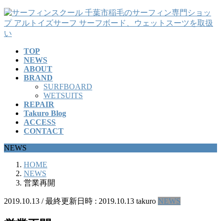
コ
ナ
ン
ビ
テ
ゲ
ン
ー
TOP
ツ
シ
NEWS
へ
ョ
ABOUT
ス
ン
BRAND
キ
に
SURFBOARD
ッ
移
WETSUITS
REPAIR
プ
動
Takuro Blog
ACCESS
CONTACT
NEWS
HOME
NEWS
営業再開
2019.10.13
/ 最終更新日時 :
2019.10.13
takuro
NEWS