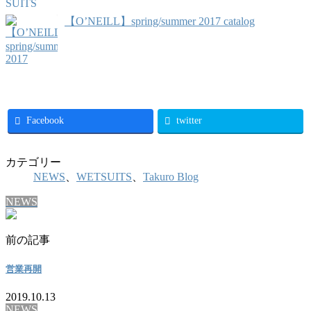
【O’NEILL】spring/summer 2017 catalog
Facebook
twitter
カテゴリー
NEWS
、
WETSUITS
、
Takuro Blog
NEWS
前の記事
営業再開
2019.10.13
NEWS