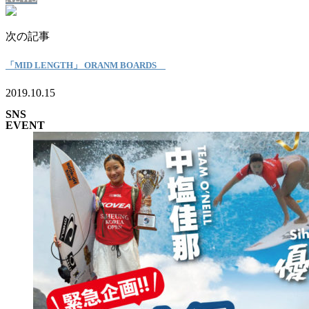
次の記事
「MID LENGTH」 ORANM BOARDS
2019.10.15
SNS
EVENT