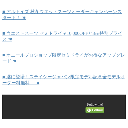
■
アルトイズ 秋冬ウエットスーツオーダーキャンペーンス
タート！
☚
■
ウエストスーツ セミドライ￥10,000OFFと3㎜特別プライ
ス
☚
■ オニールプロショップ限定セミドライがお得なアップグレ
ード
☚
■
遂に登場！ステイシージャパン限定モデル記念全モデルオ
ーダー料無料！
☚
Follow me!