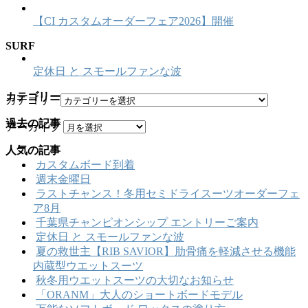
【CI カスタムオーダーフェア2026】開催
SURF
定休日 と スモールファンな波
カテゴリー
カテゴリー
過去の記事
アーカイブ
人気の記事
カスタムボード到着
週末金曜日
ラストチャンス！冬用セミドライスーツオーダーフェ
ア8月
千葉県チャンピオンシップ エントリーご案内
定休日 と スモールファンな波
夏の救世主【RIB SAVIOR】肋骨痛を軽減させる機能
内蔵型ウエットスーツ
秋冬用ウエットスーツの大切なお知らせ
「ORANM」大人のショートボードモデル