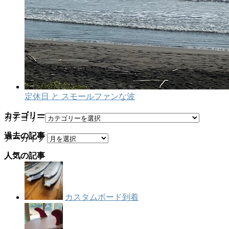
定休日 と スモールファンな波
カテゴリー
カテゴリー
過去の記事
アーカイブ
人気の記事
カスタムボード到着