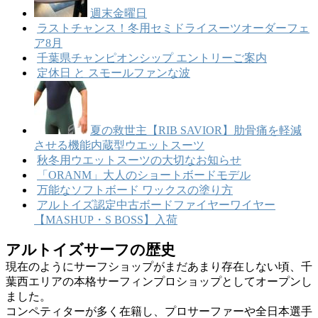
週末金曜日
ラストチャンス！冬用セミドライスーツオーダーフェ
ア8月
千葉県チャンピオンシップ エントリーご案内
定休日 と スモールファンな波
夏の救世主【RIB SAVIOR】肋骨痛を軽減
させる機能内蔵型ウエットスーツ
秋冬用ウエットスーツの大切なお知らせ
「ORANM」大人のショートボードモデル
万能なソフトボード ワックスの塗り方
アルトイズ認定中古ボードファイヤーワイヤー
【MASHUP・S BOSS】入荷
アルトイズサーフの歴史
現在のようにサーフショップがまだあまり存在しない頃、千
葉西エリアの本格サーフィンプロショップとしてオープンし
ました。
コンペティターが多く在籍し、プロサーファーや全日本選手