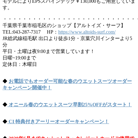
モデルによりEPSスパインテック￥130,000もご用意していま
す。
・・・・・・・・・・・・・・・・・・・・・・・・・・・
千葉県千葉市稲毛区のショップ【アルトイズ・サーフ】
TEL:043-287-7317 HP：
https://www.altoids-surf.com/
JR総武線稲毛駅 出口より徒歩1分・京葉穴川インターより5
分
平日・土曜は夜9:00まで営業しています！
日曜~19:00まで
定休日：木曜日
◆
お電話でもオーダー可能な春のウエットスーツオーダー
キャンペーン開催中！
◆
オニール春のウエットスーツ早割25%OFFがスタート！
◆
CI 特典付きアーリーオーダーキャンペーン！