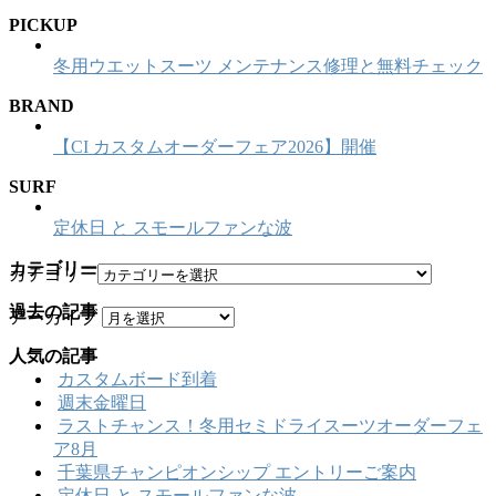
PICKUP
冬用ウエットスーツ メンテナンス修理と無料チェック
BRAND
【CI カスタムオーダーフェア2026】開催
SURF
定休日 と スモールファンな波
カテゴリー
カテゴリー
過去の記事
アーカイブ
人気の記事
カスタムボード到着
週末金曜日
ラストチャンス！冬用セミドライスーツオーダーフェ
ア8月
千葉県チャンピオンシップ エントリーご案内
定休日 と スモールファンな波