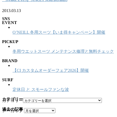
2013.03.13
SNS
EVENT
O’NEILL 冬用スーツ【いま得キャンペーン】開催
PICKUP
冬用ウエットスーツ メンテナンス修理と無料チェック
BRAND
【CI カスタムオーダーフェア2026】開催
SURF
定休日 と スモールファンな波
カテゴリー
カテゴリー
過去の記事
アーカイブ