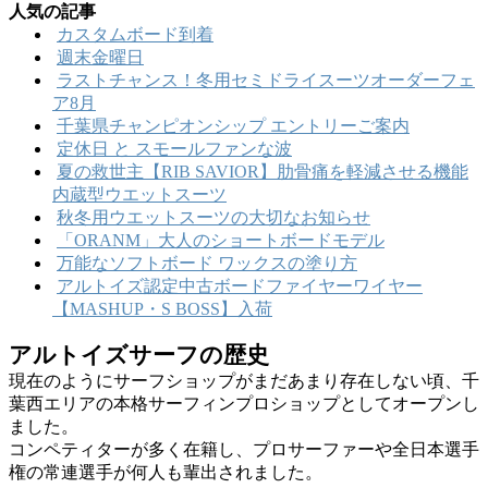
人気の記事
カスタムボード到着
週末金曜日
ラストチャンス！冬用セミドライスーツオーダーフェ
ア8月
千葉県チャンピオンシップ エントリーご案内
定休日 と スモールファンな波
夏の救世主【RIB SAVIOR】肋骨痛を軽減させる機能
内蔵型ウエットスーツ
秋冬用ウエットスーツの大切なお知らせ
「ORANM」大人のショートボードモデル
万能なソフトボード ワックスの塗り方
アルトイズ認定中古ボードファイヤーワイヤー
【MASHUP・S BOSS】入荷
アルトイズサーフの歴史
現在のようにサーフショップがまだあまり存在しない頃、千
葉西エリアの本格サーフィンプロショップとしてオープンし
ました。
コンペティターが多く在籍し、プロサーファーや全日本選手
権の常連選手が何人も輩出されました。