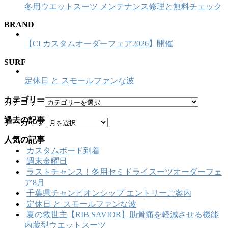
冬用ウエットスーツ メンテナンス修理と無料チェック
BRAND
【CI カスタムオーダーフェア2026】開催
SURF
定休日 と スモールファンな波
カテゴリー
カテゴリー
過去の記事
アーカイブ
人気の記事
カスタムボード到着
週末金曜日
ラストチャンス！冬用セミドライスーツオーダーフェ
ア8月
千葉県チャンピオンシップ エントリーご案内
定休日 と スモールファンな波
夏の救世主【RIB SAVIOR】肋骨痛を軽減させる機能
内蔵型ウエットスーツ