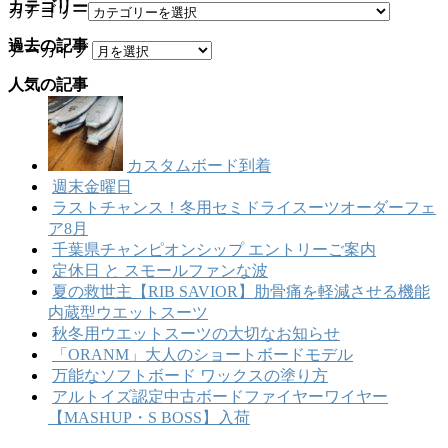
カテゴリー
カテゴリー
過去の記事
アーカイブ
人気の記事
カスタムボード到着
週末金曜日
ラストチャンス！冬用セミドライスーツオーダーフェ
ア8月
千葉県チャンピオンシップ エントリーご案内
定休日 と スモールファンな波
夏の救世主【RIB SAVIOR】肋骨痛を軽減させる機能
内蔵型ウエットスーツ
秋冬用ウエットスーツの大切なお知らせ
「ORANM」大人のショートボードモデル
万能なソフトボード ワックスの塗り方
アルトイズ認定中古ボードファイヤーワイヤー
【MASHUP・S BOSS】入荷