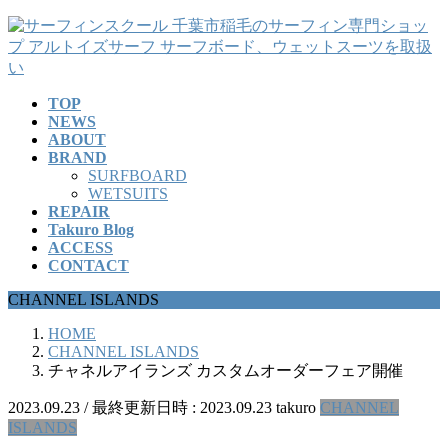
コ
ナ
ン
ビ
テ
ゲ
ン
ー
TOP
ツ
シ
NEWS
へ
ョ
ABOUT
ス
ン
BRAND
キ
に
SURFBOARD
ッ
移
WETSUITS
REPAIR
プ
動
Takuro Blog
ACCESS
CONTACT
CHANNEL ISLANDS
HOME
CHANNEL ISLANDS
チャネルアイランズ カスタムオーダーフェア開催
2023.09.23
/ 最終更新日時 :
2023.09.23
takuro
CHANNEL
ISLANDS