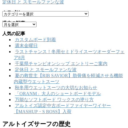
定休日 と スモールファンな波
カテゴリー
カ
テ
過去の記事
ア
ゴ
ー
リ
人気の記事
カ
ー
カスタムボード到着
イ
週末金曜日
ブ
ラストチャンス！冬用セミドライスーツオーダーフェ
ア8月
千葉県チャンピオンシップ エントリーご案内
定休日 と スモールファンな波
夏の救世主【RIB SAVIOR】肋骨痛を軽減させる機能
内蔵型ウエットスーツ
秋冬用ウエットスーツの大切なお知らせ
「ORANM」大人のショートボードモデル
万能なソフトボード ワックスの塗り方
アルトイズ認定中古ボードファイヤーワイヤー
【MASHUP・S BOSS】入荷
アルトイズサーフの歴史