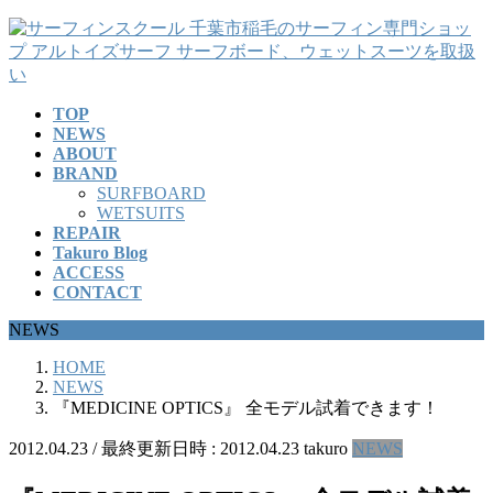
コ
ナ
ン
ビ
テ
ゲ
ン
ー
TOP
ツ
シ
NEWS
へ
ョ
ABOUT
ス
ン
BRAND
キ
に
SURFBOARD
ッ
移
WETSUITS
REPAIR
プ
動
Takuro Blog
ACCESS
CONTACT
NEWS
HOME
NEWS
『MEDICINE OPTICS』 全モデル試着できます！
2012.04.23
/ 最終更新日時 :
2012.04.23
takuro
NEWS