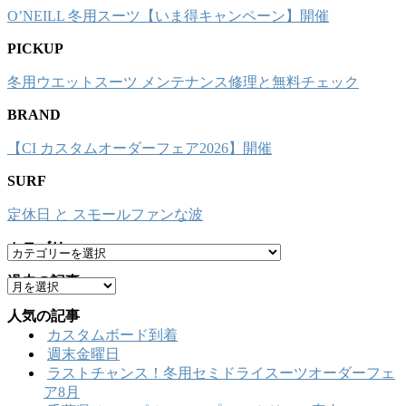
O’NEILL 冬用スーツ【いま得キャンペーン】開催
PICKUP
冬用ウエットスーツ メンテナンス修理と無料チェック
BRAND
【CI カスタムオーダーフェア2026】開催
SURF
定休日 と スモールファンな波
カテゴリー
カ
テ
過去の記事
ア
ゴ
ー
リ
人気の記事
カ
ー
カスタムボード到着
イ
週末金曜日
ブ
ラストチャンス！冬用セミドライスーツオーダーフェ
ア8月