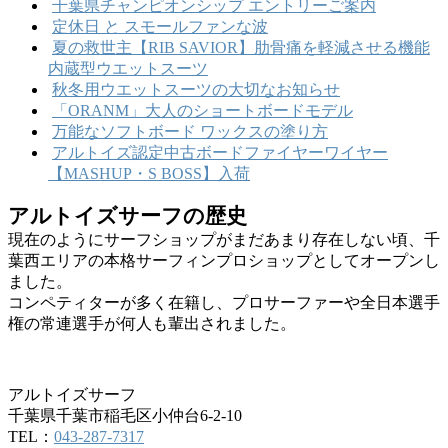
千葉県チャンピオンシップ エントリーご案内
定休日 と スモールファンな波
夏の救世主【RIB SAVIOR】肋骨痛を軽減させる機能
内蔵型ウエットスーツ
秋冬用ウエットスーツの大切なお知らせ
「ORANM」大人のショートボードモデル
万能なソフトボード ワックスの塗り方
アルトイズ認定中古ボードファイヤーワイヤー
【MASHUP・S BOSS】入荷
アルトイズサーフの歴史
現在のようにサーフショップがまだあまり存在しない頃、千
葉西エリアの本格サーフィンプロショップとしてオープンし
ました。
コンペティターが多く在籍し、プロサーファーや全日本選手
権の常連選手が何人も輩出されました。
アルトイズサーフ
千葉県千葉市稲毛区小仲台6-2-10
TEL：
043-287-7317