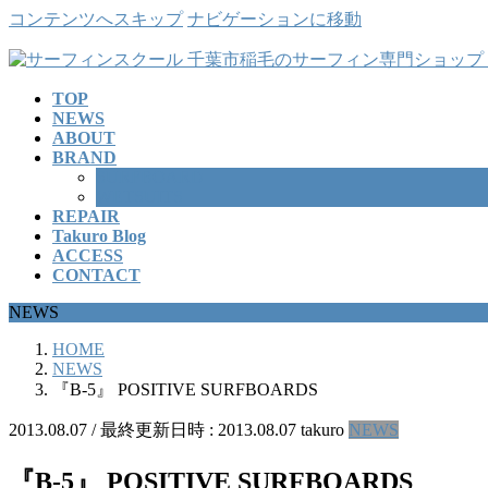
コンテンツへスキップ
ナビゲーションに移動
TOP
NEWS
ABOUT
BRAND
SURFBOARD
WETSUITS
REPAIR
Takuro Blog
ACCESS
CONTACT
NEWS
HOME
NEWS
『B-5』 POSITIVE SURFBOARDS
2013.08.07
/ 最終更新日時 :
2013.08.07
takuro
NEWS
『B-5』 POSITIVE SURFBOARDS