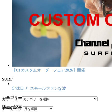
【CI カスタムオーダーフェア2026】開催
SURF
定休日 と スモールファンな波
カテゴリー
カテゴリー
過去の記事
アーカイブ