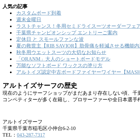
人気の記事
カスタムボード到着
週末金曜日
ラストチャンス！冬用セミドライスーツオーダーフェア
千葉県チャンピオンシップ エントリーご案内
定休日 と スモールファンな波
夏の救世主【RIB SAVIOR】肋骨痛を軽減させる機
秋冬用ウエットスーツの大切なお知らせ
「ORANM」大人のショートボードモデル
万能なソフトボード ワックスの塗り方
アルトイズ認定中古ボードファイヤーワイヤー【MASHU
アルトイズサーフの歴史
現在のようにサーフショップがまだあまり存在しない頃、千
コンペティターが多く在籍し、プロサーファーや全日本選手
アルトイズサーフ
千葉県千葉市稲毛区小仲台6-2-10
TEL：
043-287-7317