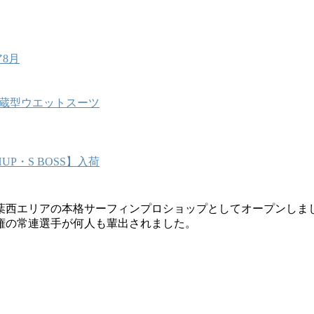
8月
能内蔵型ウエットスーツ
P・S BOSS】入荷
葉西エリアの本格サーフィンプロショップとしてオープンしま
権の常連選手が何人も輩出されました。