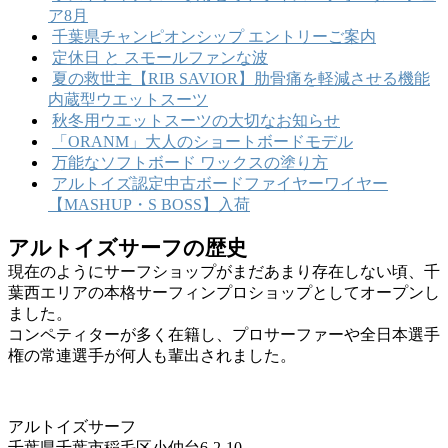
ア8月
千葉県チャンピオンシップ エントリーご案内
定休日 と スモールファンな波
夏の救世主【RIB SAVIOR】肋骨痛を軽減させる機能
内蔵型ウエットスーツ
秋冬用ウエットスーツの大切なお知らせ
「ORANM」大人のショートボードモデル
万能なソフトボード ワックスの塗り方
アルトイズ認定中古ボードファイヤーワイヤー
【MASHUP・S BOSS】入荷
アルトイズサーフの歴史
現在のようにサーフショップがまだあまり存在しない頃、千
葉西エリアの本格サーフィンプロショップとしてオープンし
ました。
コンペティターが多く在籍し、プロサーファーや全日本選手
権の常連選手が何人も輩出されました。
アルトイズサーフ
千葉県千葉市稲毛区小仲台6-2-10