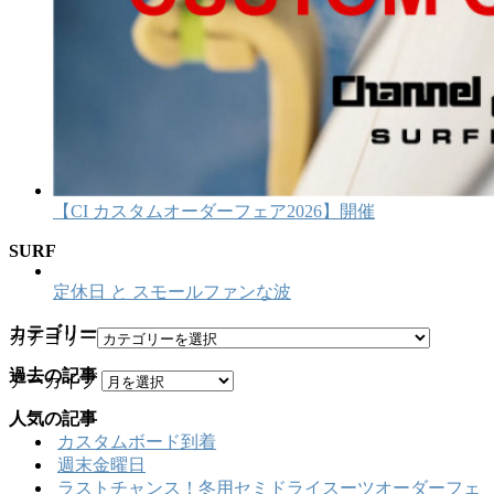
【CI カスタムオーダーフェア2026】開催
SURF
定休日 と スモールファンな波
カテゴリー
カテゴリー
過去の記事
アーカイブ
人気の記事
カスタムボード到着
週末金曜日
ラストチャンス！冬用セミドライスーツオーダーフェ