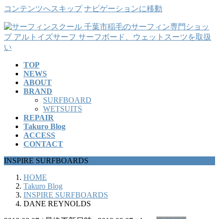
コンテンツへスキップ
ナビゲーションに移動
TOP
NEWS
ABOUT
BRAND
SURFBOARD
WETSUITS
REPAIR
Takuro Blog
ACCESS
CONTACT
INSPIRE SURFBOARDS
HOME
Takuro Blog
INSPIRE SURFBOARDS
DANE REYNOLDS