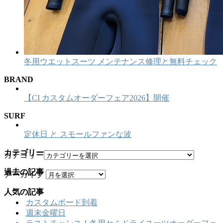
冬用ウエットスーツ メンテナンス修理と無料チェック
BRAND
【CI カスタムオーダーフェア2026】開催
SURF
定休日 と スモールファンな波
カテゴリー
カテゴリー
過去の記事
アーカイブ
人気の記事
カスタムボード到着
週末金曜日