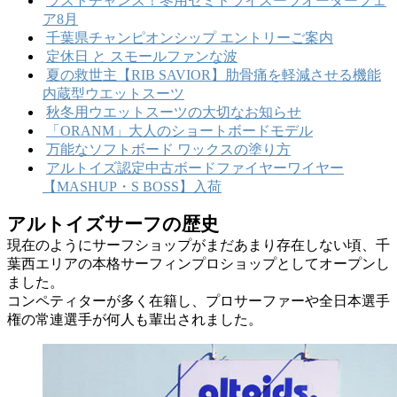
ラストチャンス！冬用セミドライスーツオーダーフェ
ア8月
千葉県チャンピオンシップ エントリーご案内
定休日 と スモールファンな波
夏の救世主【RIB SAVIOR】肋骨痛を軽減させる機能
内蔵型ウエットスーツ
秋冬用ウエットスーツの大切なお知らせ
「ORANM」大人のショートボードモデル
万能なソフトボード ワックスの塗り方
アルトイズ認定中古ボードファイヤーワイヤー
【MASHUP・S BOSS】入荷
アルトイズサーフの歴史
現在のようにサーフショップがまだあまり存在しない頃、千
葉西エリアの本格サーフィンプロショップとしてオープンし
ました。
コンペティターが多く在籍し、プロサーファーや全日本選手
権の常連選手が何人も輩出されました。