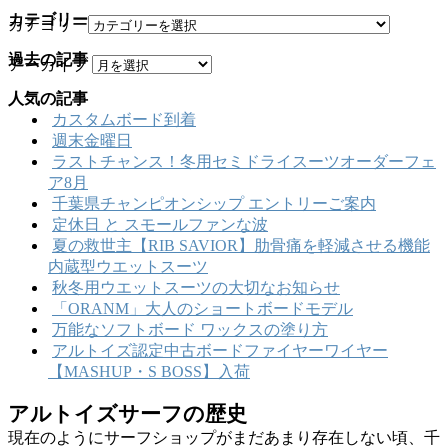
カテゴリー
カテゴリー
過去の記事
アーカイブ
人気の記事
カスタムボード到着
週末金曜日
ラストチャンス！冬用セミドライスーツオーダーフェ
ア8月
千葉県チャンピオンシップ エントリーご案内
定休日 と スモールファンな波
夏の救世主【RIB SAVIOR】肋骨痛を軽減させる機能
内蔵型ウエットスーツ
秋冬用ウエットスーツの大切なお知らせ
「ORANM」大人のショートボードモデル
万能なソフトボード ワックスの塗り方
アルトイズ認定中古ボードファイヤーワイヤー
【MASHUP・S BOSS】入荷
アルトイズサーフの歴史
現在のようにサーフショップがまだあまり存在しない頃、千