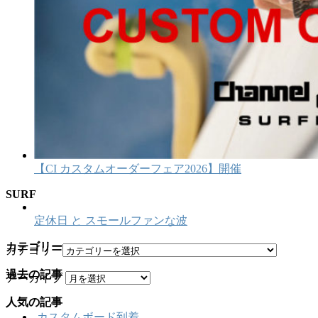
【CI カスタムオーダーフェア2026】開催
SURF
定休日 と スモールファンな波
カテゴリー
カテゴリー
過去の記事
アーカイブ
人気の記事
カスタムボード到着