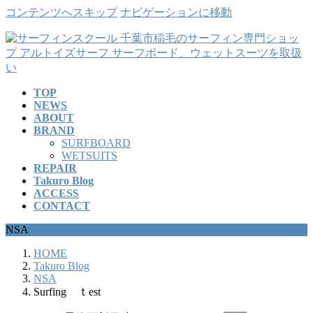
コンテンツへスキップ
ナビゲーションに移動
TOP
NEWS
ABOUT
BRAND
SURFBOARD
WETSUITS
REPAIR
Takuro Blog
ACCESS
CONTACT
NSA
HOME
Takuro Blog
NSA
Surfing ｔest