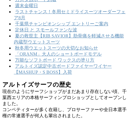
週末金曜日
ラストチャンス！冬用セミドライスーツオーダーフェ
ア8月
千葉県チャンピオンシップ エントリーご案内
定休日 と スモールファンな波
夏の救世主【RIB SAVIOR】肋骨痛を軽減させる機能
内蔵型ウエットスーツ
秋冬用ウエットスーツの大切なお知らせ
「ORANM」大人のショートボードモデル
万能なソフトボード ワックスの塗り方
アルトイズ認定中古ボードファイヤーワイヤー
【MASHUP・S BOSS】入荷
アルトイズサーフの歴史
現在のようにサーフショップがまだあまり存在しない頃、千
葉西エリアの本格サーフィンプロショップとしてオープンし
ました。
コンペティターが多く在籍し、プロサーファーや全日本選手
権の常連選手が何人も輩出されました。