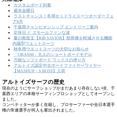
カスタムボード到着
週末金曜日
ラストチャンス！冬用セミドライスーツオーダーフェ
ア8月
千葉県チャンピオンシップ エントリーご案内
定休日 と スモールファンな波
夏の救世主【RIB SAVIOR】肋骨痛を軽減させる機能
内蔵型ウエットスーツ
秋冬用ウエットスーツの大切なお知らせ
「ORANM」大人のショートボードモデル
万能なソフトボード ワックスの塗り方
アルトイズ認定中古ボードファイヤーワイヤー
【MASHUP・S BOSS】入荷
アルトイズサーフの歴史
現在のようにサーフショップがまだあまり存在しない頃、千
葉西エリアの本格サーフィンプロショップとしてオープンし
ました。
コンペティターが多く在籍し、プロサーファーや全日本選手
権の常連選手が何人も輩出されました。