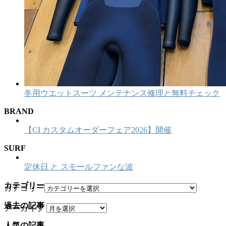
冬用ウエットスーツ メンテナンス修理と無料チェック
BRAND
【CI カスタムオーダーフェア2026】開催
SURF
定休日 と スモールファンな波
カテゴリー
カテゴリー
過去の記事
アーカイブ
人気の記事