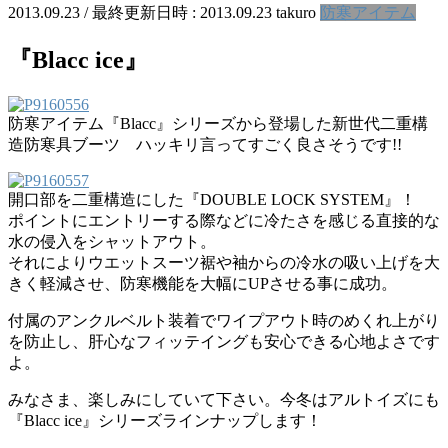
2013.09.23
/ 最終更新日時 :
2013.09.23
takuro
防寒アイテム
『Blacc ice』
防寒アイテム『Blacc』シリーズから登場した新世代二重構
造防寒具ブーツ ハッキリ言ってすごく良さそうです!!
開口部を二重構造にした『DOUBLE LOCK SYSTEM』！
ポイントにエントリーする際などに冷たさを感じる直接的な
水の侵入をシャットアウト。
それによりウエットスーツ裾や袖からの冷水の吸い上げを大
きく軽減させ、防寒機能を大幅にUPさせる事に成功。
付属のアンクルベルト装着でワイプアウト時のめくれ上がり
を防止し、肝心なフィッテイングも安心できる心地よさです
よ。
みなさま、楽しみにしていて下さい。今冬はアルトイズにも
『Blacc ice』シリーズラインナップします！