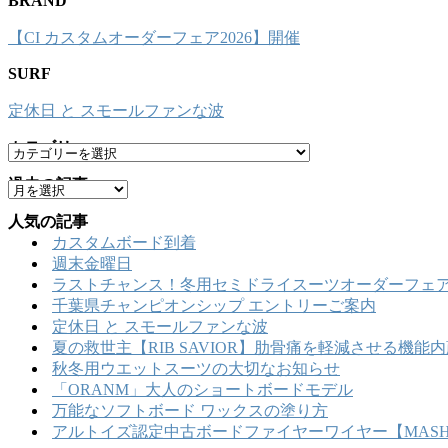
BRAND
【CI カスタムオーダーフェア2026】開催
SURF
定休日 と スモールファンな波
カテゴリー
カ
テ
過去の記事
ア
ゴ
ー
リ
人気の記事
カ
ー
カスタムボード到着
イ
週末金曜日
ブ
ラストチャンス！冬用セミドライスーツオーダーフェア
千葉県チャンピオンシップ エントリーご案内
定休日 と スモールファンな波
夏の救世主【RIB SAVIOR】肋骨痛を軽減させる機
秋冬用ウエットスーツの大切なお知らせ
「ORANM」大人のショートボードモデル
万能なソフトボード ワックスの塗り方
アルトイズ認定中古ボードファイヤーワイヤー【MASHU