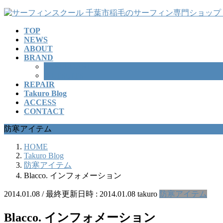
コ
ナ
ン
ビ
TOP
テ
ゲ
NEWS
ン
ー
ABOUT
ツ
シ
BRAND
へ
ョ
SURFBOARD
ス
ン
WETSUITS
REPAIR
キ
に
Takuro Blog
ッ
移
ACCESS
プ
動
CONTACT
防寒アイテム
HOME
Takuro Blog
防寒アイテム
Blacco. インフォメーション
2014.01.08
/ 最終更新日時 :
2014.01.08
takuro
防寒アイテム
Blacco. インフォメーション