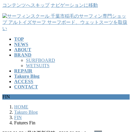
コンテンツへスキップ
ナビゲーションに移動
TOP
NEWS
ABOUT
BRAND
SURFBOARD
WETSUITS
REPAIR
Takuro Blog
ACCESS
CONTACT
FIN
HOME
Takuro Blog
FIN
Futures Fin