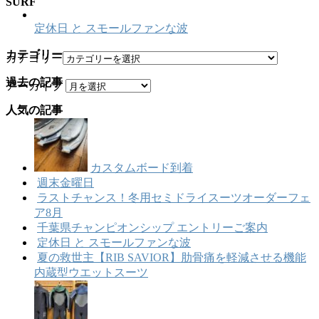
SURF
定休日 と スモールファンな波
カテゴリー
カテゴリー
過去の記事
アーカイブ
人気の記事
カスタムボード到着
週末金曜日
ラストチャンス！冬用セミドライスーツオーダーフェ
ア8月
千葉県チャンピオンシップ エントリーご案内
定休日 と スモールファンな波
夏の救世主【RIB SAVIOR】肋骨痛を軽減させる機能
内蔵型ウエットスーツ