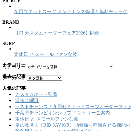
PICKUP
冬用ウエットスーツ メンテナンス修理と無料チェック
BRAND
【CI カスタムオーダーフェア2026】開催
SURF
定休日 と スモールファンな波
カテゴリー
カテゴリー
過去の記事
アーカイブ
人気の記事
カスタムボード到着
週末金曜日
ラストチャンス！冬用セミドライスーツオーダーフェア
千葉県チャンピオンシップ エントリーご案内
定休日 と スモールファンな波
夏の救世主【RIB SAVIOR】肋骨痛を軽減させる機