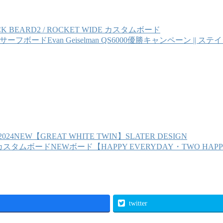
CK BEARD2 / ROCKET WIDE カスタムボード
Evan Geiselman QS6000優勝キャンペーン ||
2024NEW【GREAT WHITE TWIN】SLATER DESIGN
NEWボード【HAPPY EVERYDAY・TWO H
twitter