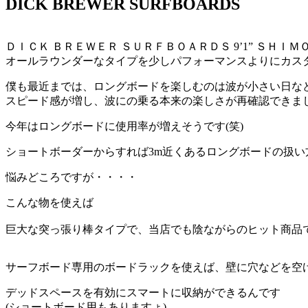
DICK BREWER SURFBOARDS
ＤＩＣＫ ＢＲＥＷＥＲ ＳＵＲＦＢＯＡＲＤＳ 9’1” ＳＨＩＭ
オールラウンダーなタイプを少しパフォーマンスよりにカス
僕も最近までは、ロングボードを楽しむのは波が小さい日な
スピード感が増し、波にの乗る本来の楽しさが再確認できま
今年はロングボードに使用率が増えそうです(笑)
ショートボーダーからすれば3m近くあるロングボードの扱い
悩みどころですが・・・・
こんな物を使えば
巨大な突っ張り棒タイプで、当店でも陰ながらのヒット商品
サーフボード専用のボードラックを使えば、壁に穴などを空
デッドスペースを有効にスマートに収納ができるんです
(ショートボード用もありますょ)