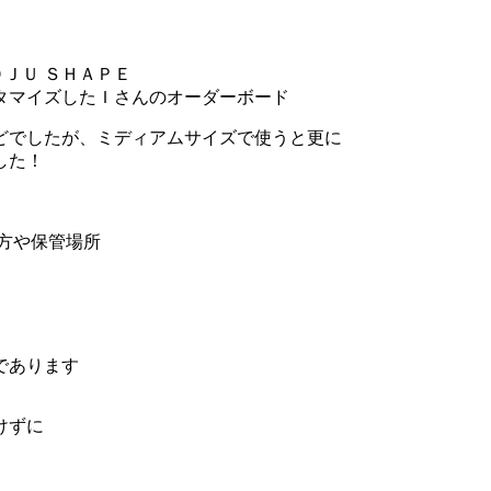
ＯＪＵ ＳＨＡＰＥ
タマイズしたＩさんのオーダーボード
どでしたが、ミディアムサイズで使うと更に
した！
方や保管場所
であります
けずに