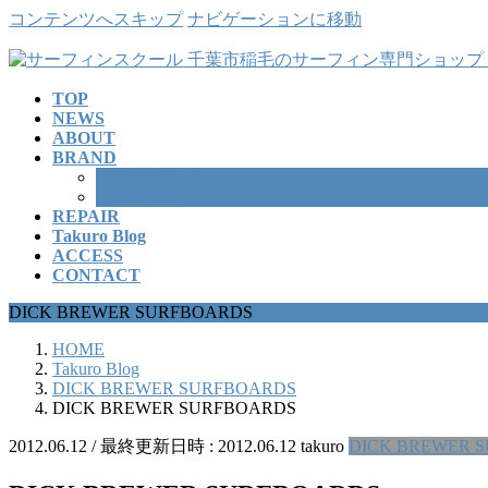
コンテンツへスキップ
ナビゲーションに移動
TOP
NEWS
ABOUT
BRAND
SURFBOARD
WETSUITS
REPAIR
Takuro Blog
ACCESS
CONTACT
DICK BREWER SURFBOARDS
HOME
Takuro Blog
DICK BREWER SURFBOARDS
DICK BREWER SURFBOARDS
2012.06.12
/ 最終更新日時 :
2012.06.12
takuro
DICK BREWER 