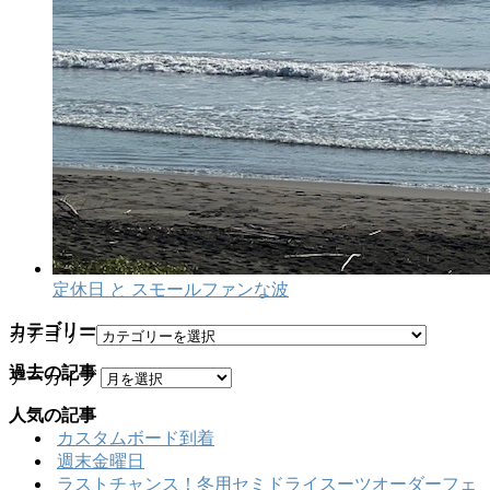
定休日 と スモールファンな波
カテゴリー
カテゴリー
過去の記事
アーカイブ
人気の記事
カスタムボード到着
週末金曜日
ラストチャンス！冬用セミドライスーツオーダーフェ