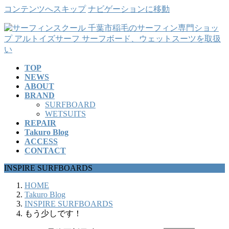
コンテンツへスキップ
ナビゲーションに移動
TOP
NEWS
ABOUT
BRAND
SURFBOARD
WETSUITS
REPAIR
Takuro Blog
ACCESS
CONTACT
INSPIRE SURFBOARDS
HOME
Takuro Blog
INSPIRE SURFBOARDS
もう少しです！