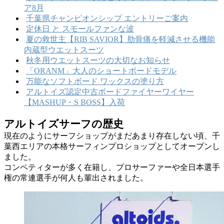
ア8月
千葉県チャンピオンシップ エントリーご案内
定休日 と スモールファンな波
夏の救世主【RIB SAVIOR】肋骨痛を軽減させる機能
内蔵型ウエットスーツ
秋冬用ウエットスーツの大切なお知らせ
「ORANM」大人のショートボードモデル
万能なソフトボード ワックスの塗り方
アルトイズ認定中古ボードファイヤーワイヤー
【MASHUP・S BOSS】入荷
アルトイズサーフの歴史
現在のようにサーフショップがまだあまり存在しない頃、千
葉西エリアの本格サーフィンプロショップとしてオープンし
ました。
コンペティターが多く在籍し、プロサーファーや全日本選手
権の常連選手が何人も輩出されました。