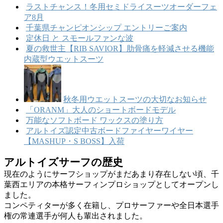
ブ
ラストチャンス！冬用セミドライスーツオーダーフェ
ア8月
千葉県チャンピオンシップ エントリーご案内
定休日 と スモールファンな波
夏の救世主【RIB SAVIOR】肋骨痛を軽減させる機能
内蔵型ウエットスーツ
秋冬用ウエットスーツの大切なお知らせ
「ORANM」大人のショートボードモデル
万能なソフトボード ワックスの塗り方
アルトイズ認定中古ボードファイヤーワイヤー
【MASHUP・S BOSS】入荷
アルトイズサーフの歴史
現在のようにサーフショップがまだあまり存在しない頃、千
葉西エリアの本格サーフィンプロショップとしてオープンし
ました。
コンペティターが多く在籍し、プロサーファーや全日本選手
権の常連選手が何人も輩出されました。