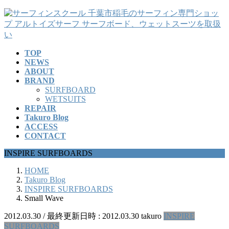
コ
ナ
ン
ビ
テ
ゲ
ン
ー
TOP
ツ
シ
NEWS
へ
ョ
ABOUT
ス
ン
BRAND
キ
に
SURFBOARD
ッ
移
WETSUITS
REPAIR
プ
動
Takuro Blog
ACCESS
CONTACT
INSPIRE SURFBOARDS
HOME
Takuro Blog
INSPIRE SURFBOARDS
Small Wave
2012.03.30
/ 最終更新日時 :
2012.03.30
takuro
INSPIRE
SURFBOARDS