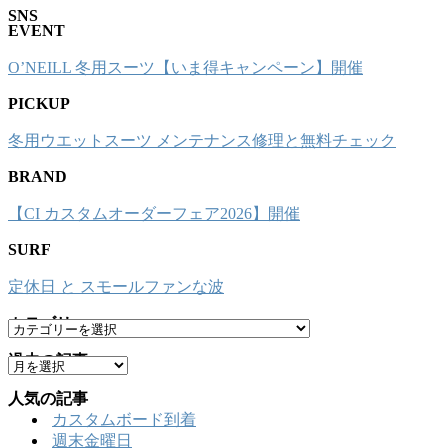
SNS
EVENT
O’NEILL 冬用スーツ【いま得キャンペーン】開催
PICKUP
冬用ウエットスーツ メンテナンス修理と無料チェック
BRAND
【CI カスタムオーダーフェア2026】開催
SURF
定休日 と スモールファンな波
カテゴリー
カ
テ
過去の記事
ア
ゴ
ー
リ
人気の記事
カ
ー
カスタムボード到着
イ
週末金曜日