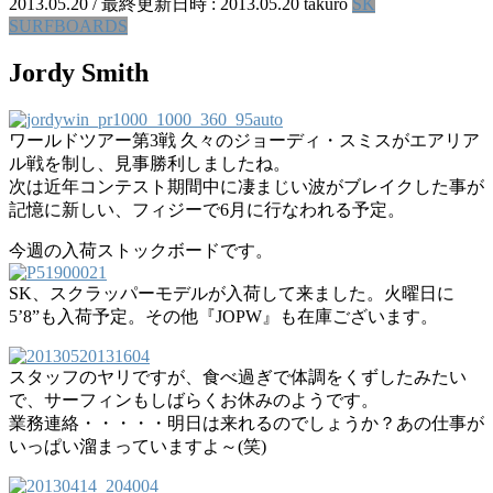
2013.05.20
/ 最終更新日時 :
2013.05.20
takuro
SK
SURFBOARDS
Jordy Smith
ワールドツアー第3戦 久々のジョーディ・スミスがエアリア
ル戦を制し、見事勝利しましたね。
次は近年コンテスト期間中に凄まじい波がブレイクした事が
記憶に新しい、フィジーで6月に行なわれる予定。
今週の入荷ストックボードです。
SK、スクラッパーモデルが入荷して来ました。火曜日に
5’8”も入荷予定。その他『JOPW』も在庫ございます。
スタッフのヤリですが、食べ過ぎで体調をくずしたみたい
で、サーフィンもしばらくお休みのようです。
業務連絡・・・・・明日は来れるのでしょうか？あの仕事が
いっぱい溜まっていますよ～(笑)