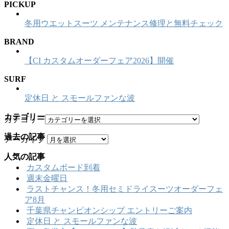
PICKUP
冬用ウエットスーツ メンテナンス修理と無料チェック
BRAND
【CI カスタムオーダーフェア2026】開催
SURF
定休日 と スモールファンな波
カテゴリー
カテゴリー
過去の記事
アーカイブ
人気の記事
カスタムボード到着
週末金曜日
ラストチャンス！冬用セミドライスーツオーダーフェ
ア8月
千葉県チャンピオンシップ エントリーご案内
定休日 と スモールファンな波