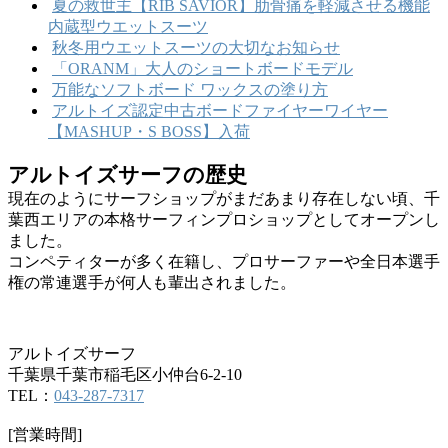
夏の救世主【RIB SAVIOR】肋骨痛を軽減させる機能
内蔵型ウエットスーツ
秋冬用ウエットスーツの大切なお知らせ
「ORANM」大人のショートボードモデル
万能なソフトボード ワックスの塗り方
アルトイズ認定中古ボードファイヤーワイヤー
【MASHUP・S BOSS】入荷
アルトイズサーフの歴史
現在のようにサーフショップがまだあまり存在しない頃、千
葉西エリアの本格サーフィンプロショップとしてオープンし
ました。
コンペティターが多く在籍し、プロサーファーや全日本選手
権の常連選手が何人も輩出されました。
アルトイズサーフ
千葉県千葉市稲毛区小仲台6-2-10
TEL：
043-287-7317
[営業時間]