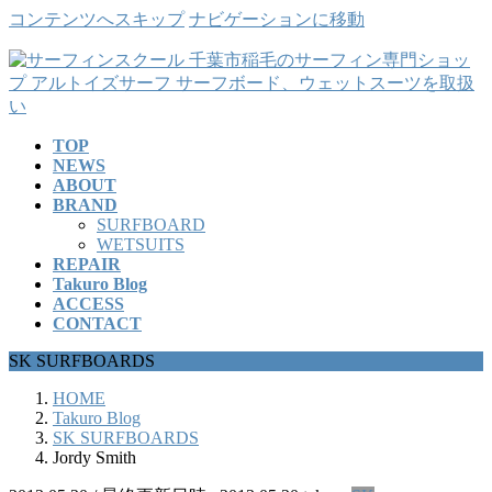
コンテンツへスキップ
ナビゲーションに移動
TOP
NEWS
ABOUT
BRAND
SURFBOARD
WETSUITS
REPAIR
Takuro Blog
ACCESS
CONTACT
SK SURFBOARDS
HOME
Takuro Blog
SK SURFBOARDS
Jordy Smith