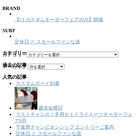
BRAND
【CI カスタムオーダーフェア2026】開催
SURF
定休日 と スモールファンな波
カテゴリー
カテゴリー
過去の記事
アーカイブ
人気の記事
カスタムボード到着
週末金曜日
ラストチャンス！冬用セミドライスーツオーダーフェ
ア8月
千葉県チャンピオンシップ エントリーご案内
定休日 と スモールファンな波