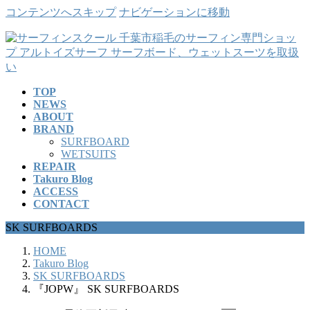
コンテンツへスキップ
ナビゲーションに移動
TOP
NEWS
ABOUT
BRAND
SURFBOARD
WETSUITS
REPAIR
Takuro Blog
ACCESS
CONTACT
SK SURFBOARDS
HOME
Takuro Blog
SK SURFBOARDS
『JOPW』 SK SURFBOARDS