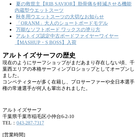
夏の救世主【RIB SAVIOR】肋骨痛を軽減させる機能
内蔵型ウエットスーツ
秋冬用ウエットスーツの大切なお知らせ
「ORANM」大人のショートボードモデル
万能なソフトボード ワックスの塗り方
アルトイズ認定中古ボードファイヤーワイヤー
【MASHUP・S BOSS】入荷
アルトイズサーフの歴史
現在のようにサーフショップがまだあまり存在しない頃、千
葉西エリアの本格サーフィンプロショップとしてオープンし
ました。
コンペティターが多く在籍し、プロサーファーや全日本選手
権の常連選手が何人も輩出されました。
アルトイズサーフ
千葉県千葉市稲毛区小仲台6-2-10
TEL：
043-287-7317
[営業時間]