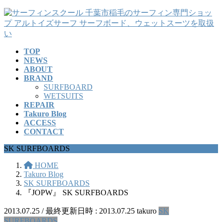
コ
ナ
ン
ビ
テ
ゲ
ン
ー
TOP
ツ
シ
NEWS
へ
ョ
ABOUT
ス
ン
BRAND
キ
に
SURFBOARD
ッ
移
WETSUITS
REPAIR
プ
動
Takuro Blog
ACCESS
CONTACT
SK SURFBOARDS
HOME
Takuro Blog
SK SURFBOARDS
『JOPW』 SK SURFBOARDS
2013.07.25
/ 最終更新日時 :
2013.07.25
takuro
SK
SURFBOARDS