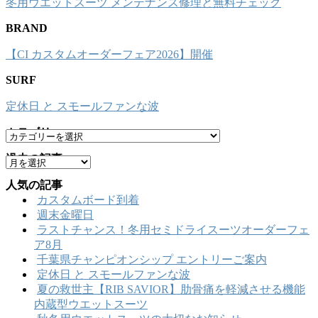
冬用ウエットスーツ メンテナンス修理と無料チェック
BRAND
【CI カスタムオーダーフェア2026】開催
SURF
定休日 と スモールファンな波
カテゴリー
カ
テ
過去の記事
ア
ゴ
ー
リ
人気の記事
カ
ー
カスタムボード到着
イ
週末金曜日
ブ
ラストチャンス！冬用セミドライスーツオーダーフェ
ア8月
千葉県チャンピオンシップ エントリーご案内
定休日 と スモールファンな波
夏の救世主【RIB SAVIOR】肋骨痛を軽減させる機能
内蔵型ウエットスーツ