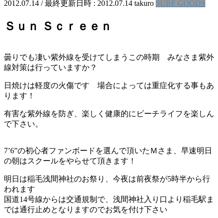
2012.07.14
/ 最終更新日時 :
2012.07.14
takuro
SURF GOODS
Ｓｕｎ Ｓｃｒｅｅｎ
曇りでも凄い紫外線を受けてしまうこの時期 みなさま紫外
線対策は行っていますか？
日焼けは軽度の火傷です 場合によっては重症化する事もあ
ります！
有害な紫外線を防ぎ、楽しく健康的にビーチライフを楽しん
で下さい。
7’6”の初心者ファンボードを選んで頂いたＭさま、早速明日
の朝はスクールをやらせて頂きます！
明日は稲毛浅間神社のお祭り、今夜は前夜祭が5時半から行
われます
国道14号線からは交通規制で、浅間神社入り口より稲毛駅ま
では通行止めとなりますのでお気を付け下さい