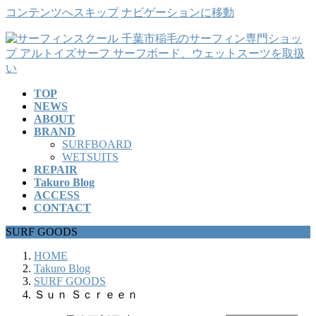
コンテンツへスキップ
ナビゲーションに移動
TOP
NEWS
ABOUT
BRAND
SURFBOARD
WETSUITS
REPAIR
Takuro Blog
ACCESS
CONTACT
SURF GOODS
HOME
Takuro Blog
SURF GOODS
Ｓｕｎ Ｓｃｒｅｅｎ