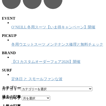
EVENT
O’NEILL 冬用スーツ【いま得キャンペーン】開催
PICKUP
冬用ウエットスーツ メンテナンス修理と無料チェック
BRAND
【CI カスタムオーダーフェア2026】開催
SURF
定休日 と スモールファンな波
カテゴリー
カテゴリー
過去の記事
アーカイブ