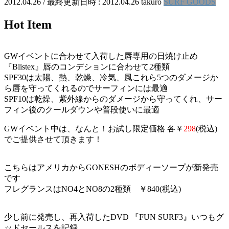
2012.04.26
/ 最終更新日時 :
2012.04.26
takuro
SURF GOODS
Hot Item
GWイベントに合わせて入荷した唇専用の日焼け止め
『Blistex』唇のコンデションに合わせて2種類
SPF30は太陽、熱、乾燥、冷気、風これら5つのダメージか
ら唇を守ってくれるのでサーフィンには最適
SPF10は乾燥、紫外線からのダメージから守ってくれ、サー
フィン後のクールダウンや普段使いに最適
GWイベント中は、なんと！お試し限定価格 各￥
298
(税込)
でご提供させて頂きます！
こちらはアメリカからGONESHのボディーソープが新発売
です
フレグランスはNO4とNO8の2種類 ￥840(税込)
少し前に発売し、再入荷したDVD 『FUN SURF3』いつもグ
ッドセールスを記録