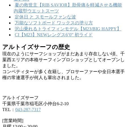
夏の救世主【RIB SAVIOR】肋骨痛を軽減させる機能
内蔵型ウエットスーツ
定休日 と スモールファンな波
万能なソフトボード ワックスの塗り方
沢山乗れるトライフィンモデル【M23/BIG HAPPY】
CI【M23】NEWレングス6’0” 初ライド
アルトイズサーフの歴史
現在のようにサーフショップがまだあまり存在しない頃、千
葉西エリアの本格サーフィンプロショップとしてオープンし
ました。
コンペティターが多く在籍し、プロサーファーや全日本選手
権の常連選手が何人も輩出されました。
アルトイズサーフ
千葉県千葉市稲毛区小仲台6-2-10
TEL：
043-287-7317
[営業時間]
月曜 12:00～20:00