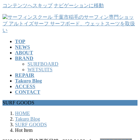
コンテンツへスキップ
ナビゲーションに移動
TOP
NEWS
ABOUT
BRAND
SURFBOARD
WETSUITS
REPAIR
Takuro Blog
ACCESS
CONTACT
SURF GOODS
HOME
Takuro Blog
SURF GOODS
Hot Item