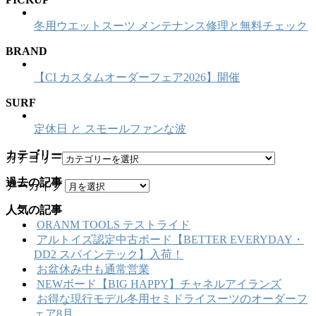
冬用ウエットスーツ メンテナンス修理と無料チェック
BRAND
【CI カスタムオーダーフェア2026】開催
SURF
定休日 と スモールファンな波
カテゴリー
カテゴリー
過去の記事
アーカイブ
人気の記事
ORANM TOOLS テストライド
アルトイズ認定中古ボード【BETTER EVERYDAY・
DD2 スパインテック】入荷！
お盆休み中も通常営業
NEWボード【BIG HAPPY】チャネルアイランズ
お得な現行モデル冬用セミドライスーツのオーダーフ
ェア8月