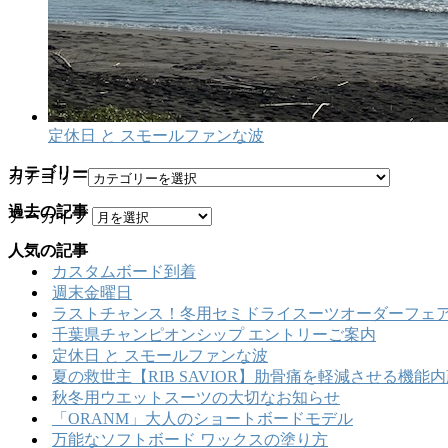
定休日 と スモールファンな波
カテゴリー
カテゴリー
過去の記事
アーカイブ
人気の記事
カスタムボード到着
週末金曜日
ラストチャンス！冬用セミドライスーツオーダーフェア
千葉県チャンピオンシップ エントリーご案内
定休日 と スモールファンな波
夏の救世主【RIB SAVIOR】肋骨痛を軽減させる機
秋冬用ウエットスーツの大切なお知らせ
「ORANM」大人のショートボードモデル
万能なソフトボード ワックスの塗り方