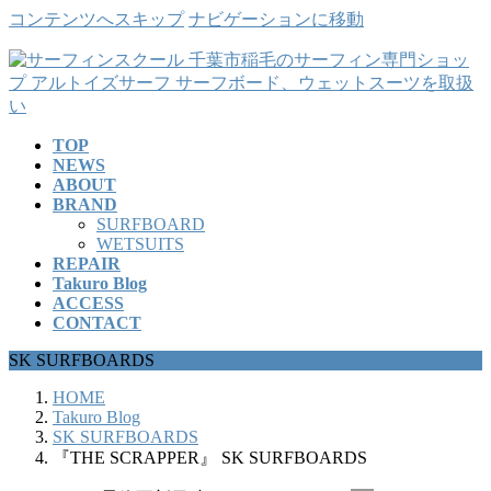
コンテンツへスキップ
ナビゲーションに移動
TOP
NEWS
ABOUT
BRAND
SURFBOARD
WETSUITS
REPAIR
Takuro Blog
ACCESS
CONTACT
SK SURFBOARDS
HOME
Takuro Blog
SK SURFBOARDS
『THE SCRAPPER』 SK SURFBOARDS