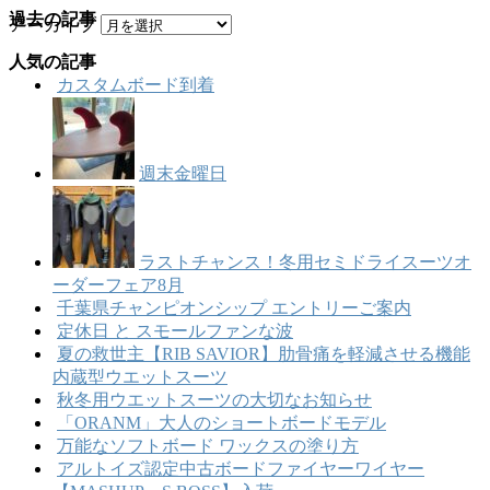
過去の記事
アーカイブ
人気の記事
カスタムボード到着
週末金曜日
ラストチャンス！冬用セミドライスーツオ
ーダーフェア8月
千葉県チャンピオンシップ エントリーご案内
定休日 と スモールファンな波
夏の救世主【RIB SAVIOR】肋骨痛を軽減させる機能
内蔵型ウエットスーツ
秋冬用ウエットスーツの大切なお知らせ
「ORANM」大人のショートボードモデル
万能なソフトボード ワックスの塗り方
アルトイズ認定中古ボードファイヤーワイヤー