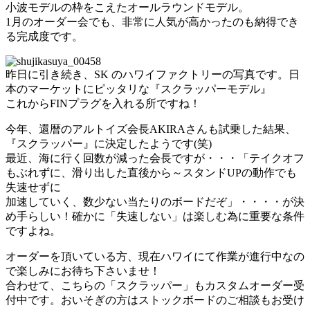
小波モデルの枠をこえたオールラウンドモデル。
1月のオーダー会でも、非常に人気が高かったのも納得でき
る完成度です。
昨日に引き続き、SK のハワイファクトリーの写真です。日
本のマーケットにピッタリな『スクラッパーモデル』
これからFINプラグを入れる所ですね！
今年、還暦のアルトイズ会長AKIRAさんも試乗した結果、
『スクラッパー』に決定したようです(笑)
最近、海に行く回数が減った会長ですが・・・「テイクオフ
もぶれずに、滑り出した直後から～スタンドUPの動作でも
失速せずに
加速していく、数少ない当たりのボードだぞ」・・・・が決
め手らしい！確かに「失速しない」は楽しむ為に重要な条件
ですよね。
オーダーを頂いている方、現在ハワイにて作業が進行中なの
で楽しみにお待ち下さいませ！
合わせて、こちらの「スクラッパー」もカスタムオーダー受
付中です。おいそぎの方はストックボードのご相談もお受け